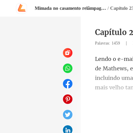
Mimada no casamento relâmpago com o magnata
/
Capítulo 2
Capítulo 2
|
Palavras: 1459
s, 
incluindo uma 
depo