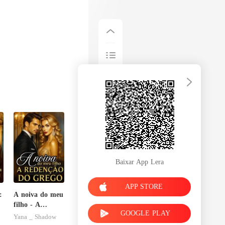
Baixar App Lera
APP STORE
:
A noiva do meu
filho - A
GOOGLE PLAY
Redenção do
Yana _ Shadow
grego