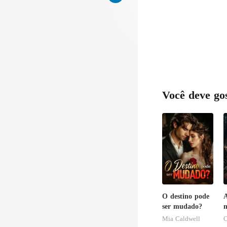
Você deve go
O destino pode
A
ser mudado?
m
Mia Caldwell
C