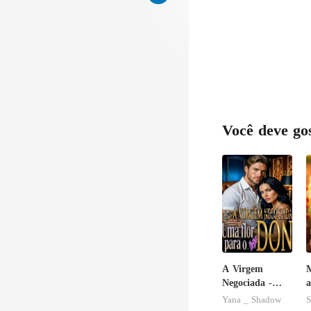
Você deve go
A Virgem
Negociada -
a
Uma flor para
m
Yana _ Shadow
S
o Don
m