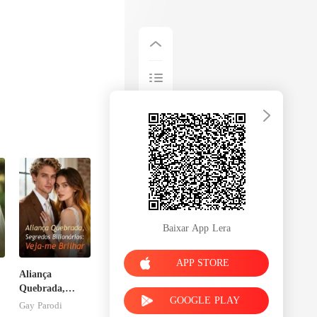
l entender p
Baixar App Lera
APP STORE
Aliança
Quebrada,
GOOGLE PLAY
Segredos
Gay Parodi
Bilionários: