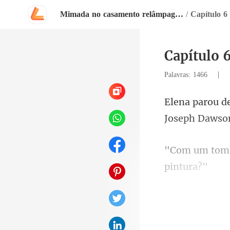
Mimada no casamento relâmpago com o magnata
/
Capítulo 6
Capítulo 
|
Palavras: 1466
um p