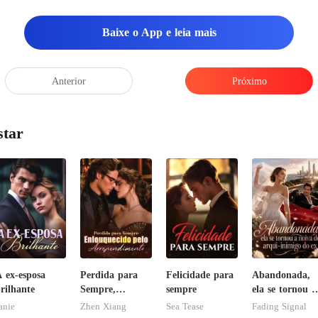
m
Baixe o App e leia mais
Anterior
Próximo
star
 ex-esposa
Perdida para
Felicidade para
Abandonada,
rilhante
Sempre,
sempre
ela se tornou a
Enlouquecido
noiva do arqui
anie
Zhen Xiang
Sea Tease
Fading Signal
pelo
inimigo do ex