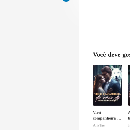
ria u
Você deve go
Virei
A
companheira do
b
irmão de meu
AlisTae
J
namorado?!