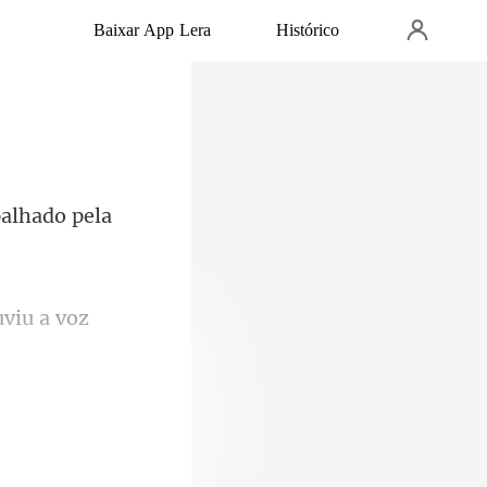
Baixar App Lera
Histórico
viu a vo
ue foi amor à