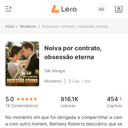
Início
/
Moderno
/
Noiva por contrato, obsessão eterna
0
Início
Loja
Noiva por contrato,
Gênero
obsessão eterna
Moderno
Histórico
Lobisomem
Silk Mirage
Sair
Contos
|
Moderno
3
Cap. / dia
Romance
Baixar App
5.0
916.1K
454
Bilionários
18 Comentário(s)
Leituras
Capítulo
Ranking
No momento em que foi obrigada a compartilhar a cam
a com outro homem, Bethany Roberts descobriu que se