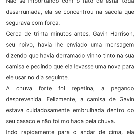
Não se importando com o fato de estar toda
m um raro diamante. "Minha mulher merece o melhor."

desarrumada, ela se concentrou na sacola que
Quando o contrato estava prestes a terminar, ela prete
segurava com força.
ndia ir embora, mas ele a puxou para perto. "Quero que
Cerca de trinta minutos antes, Gavin Harrison,
 este contrato nunca termine."
seu noivo, havia lhe enviado uma mensagem
dizendo que havia derramado vinho tinto na sua
camisa e pedindo que ela levasse uma nova para
ele usar no dia seguinte.
A chuva forte foi repetina, a pegando
desprevenida. Felizmente, a camisa de Gavin
estava cuidadosamente embrulhada dentro do
seu casaco e não foi molhada pela chuva.
Indo rapidamente para o andar de cima, ela