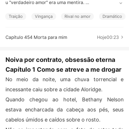
Contos Curtos
u "verdadeiro amor" era uma mentira. 

Acontecia que seu noivo e sua irmã haviam traído sua c
Traição
Vingança
Rival no amor
Dramático
onfiança e conspirado juntos para roubar a fortuna de s
ua família. 

Capítulo 454 Morta para mim
Hoje00:23
Sem nada a perder, Bethany fez um acordo e entrou em 
um casamento por contrato com um homem temido, cuj
a reputação de ser implacável causava arrepios. Todos
Noiva por contrato, obsessão eterna
 estavam curiosos para ver quanto tempo ela aguentari
Capítulo 1 Como se atreve a me drogar
a naquele casamento. 

No meio da noite, uma chuva torrencial e
Determinada a se vingar e recuperar sua dignidade, Bet
hany não esperava nada além de uma transação fria. 

incessante caiu sobre a cidade Aloridge.
Quando chegou ao hotel, Bethany Nelson
No entanto, quando sua irmã zombou dela por ter sido
 arruinada por um estranho, aquele homem disse calma
estava encharcada da cabeça aos pés, seus
mente: "Esse estranho sou eu mesmo."

cabelos úmidos e caídos sobre o rosto.
E quando seu ex-noivo a ameaçou, ele a presenteou co