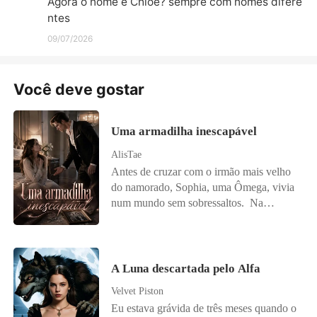
Agora o nome é Chloe? sempre com nomes difere
ntes
09/07/2026
Você deve gostar
Uma armadilha inescapável
AlisTae
Antes de cruzar com o irmão mais velho
do namorado, Sophia, uma Ômega, vivia
num mundo sem sobressaltos. Na
Alcateia Sombra Noturna, existia uma lei
perigosa: se o líder Alfa rejeitasse sua
companheira, ele perderia seu cargo.
Essa regra, que deveria proteger uniões,
A Luna descartada pelo Alfa
virou uma armadilha para Sophia. Afinal,
Velvet Piston
ela namorava justamente o irmão mais
Eu estava grávida de três meses quando o
novo do líder Alfa. Bryan Morrison não