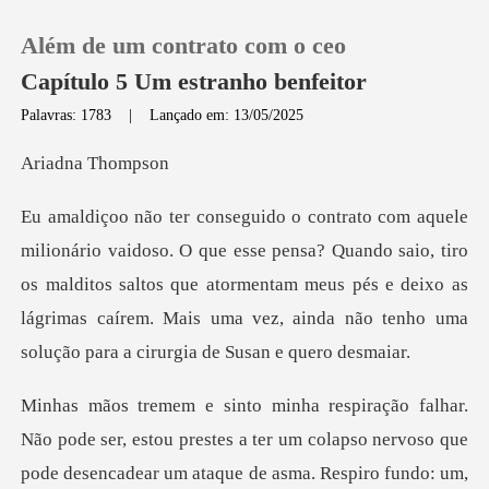
Além de um contrato com o ceo
Capítulo 5 Um estranho benfeitor
Palavras: 1783
|
Lançado em: 13/05/2025
0
na Th
Loja
sa? Quando saio, tiro
os malditos saltos que atormentam meus pés e deixo as
Histórico
lágrimas caí
Sair
Baixar App
e ser, estou prestes a ter um colapso nervoso que
pode dese