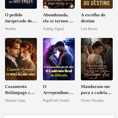
O pedido
Abandonada,
A escolha do
inesperado do
ela se tornou a
destino
meu chefe
noiva do arqui-
Weeble
Fading Signal
Lila Rivers
inimigo do ex
Casamento
O
Mandaram-me
Relâmpago com
Arrependiment
para a cadeia?
o Pai da Minha
o do Alfa: O
Agora me
Waneta Csuja
PageProfit Studio
Oyster Paradox
Melhor Amiga
Contrato Real
vejam esmagá-
da Híbrida
los