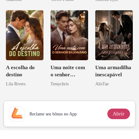
Noivo
Ascende
A escolha do
Uma noite com
Uma armadilha
destino
o senhor
inescapável
Bilionário
Lila Rivers
Tessychris
AlisTae
Abrir
Reclame seu bônus no App