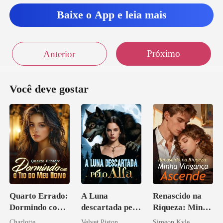
Baixe o App e leia mais
Próximo
Anterior
Você deve gostar
Quarto Errado:
A Luna
Renascido na
Dormindo com
descartada pelo
Riqueza: Minha
o Tio do Meu
Alfa
Vingança
Charlotte
Velvet Piston
Simeon Kyle