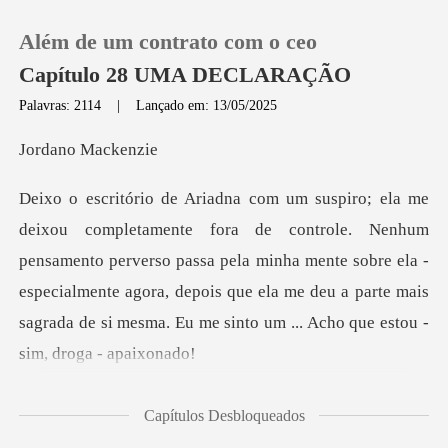
Além de um contrato com o ceo
Capítulo 28 UMA DECLARAÇÃO
Palavras: 2114
|
Lançado em: 13/05/2025
0
no Ma
Loja
m
pensamento perverso passa pela minha mente sobre ela -
Histórico
especialmente agora, depois que ela me d
Sair
Baixar App
icidade desap
Capítulos Desbloqueados