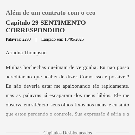
Além de um contrato com o ceo
Capítulo 29 SENTIMENTO
CORRESPONDIDO
Palavras: 2290
|
Lançado em: 13/05/2025
0
na Th
Loja
Histórico
ão deveria estar me apaixonando tão rapidamente,
mas as palavras já escaparam dos meus lábios. Ele me
Sair
observa e
Baixar App
Capítulos Desbloqueados