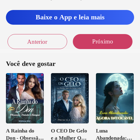
Baixe o App e leia mais
Próximo
Anterior
Você deve gostar
A Rainha do
O CEO De Gelo
Luna
Don - Obsessão,
e a Mulher Que
Abandonada: