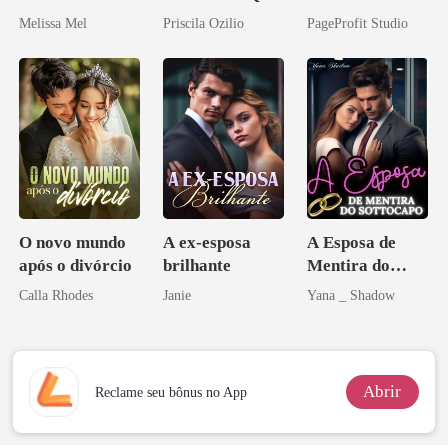
Paixão e Sangue
Ele Jurou Odiar
Agora Intocável
Melissa Mel
Priscila Ozilio
PageProfit Studio
O novo mundo
A ex-esposa
A Esposa de
após o divórcio
brilhante
Mentira do
Sottocapo
Calla Rhodes
Janie
Yana _ Shadow
Abrir
Reclame seu bônus no App