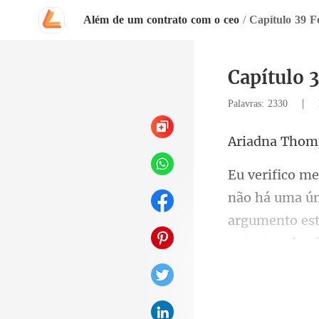
Além de um contrato com o ceo
/
Capítulo 39 F
Capítulo 
|
Palavras: 2330
na Th
argumento est
enta