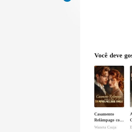
Você deve go
Casamento
A
Relâmpago com
C
o Pai da Minha
Waneta Csuja
E
Melhor Amiga