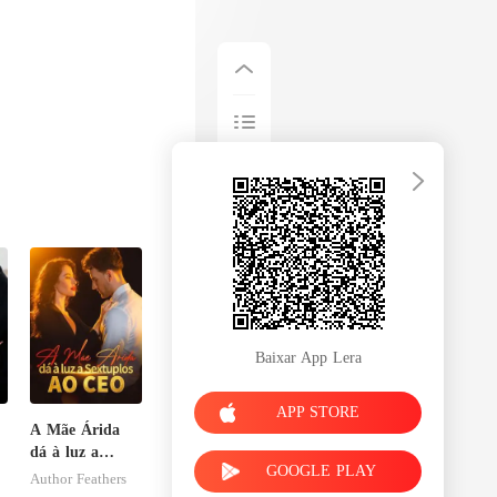
Baixar App Lera
APP STORE
A Mãe Árida
dá à luz a
GOOGLE PLAY
Sextuplos ao
Author Feathers
CEO