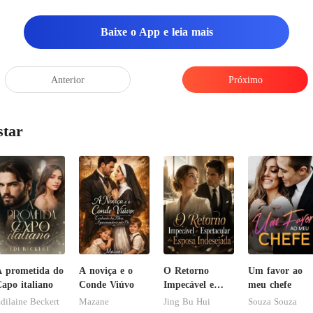
Baixe o App e leia mais
Anterior
Próximo
star
 prometida do
A noviça e o
O Retorno
Um favor ao
apo italiano
Conde Viúvo
Impecável e
meu chefe
Espetacular da
dilaine Beckert
Mazane
Jing Bu Hui
Souza Souza
Esposa