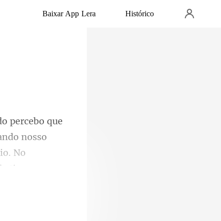
Baixar App Lera
Histórico
vando nosso
io. No