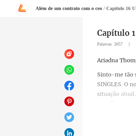
Além de um contrato com o ceo
/
Capítulo
|
Palavras: 2057
na Th
situação atual
ca é t