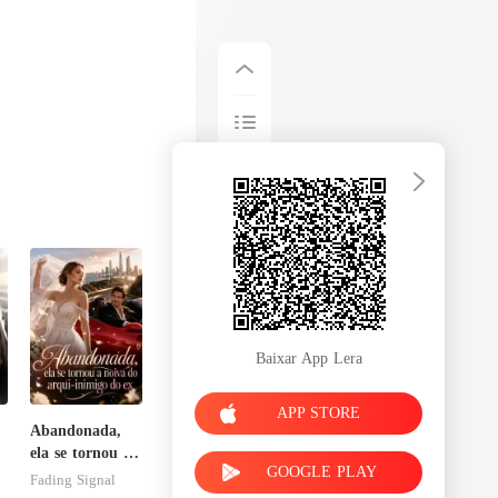
Baixar App Lera
APP STORE
Abandonada,
ela se tornou a
GOOGLE PLAY
noiva do arqui-
Fading Signal
inimigo do ex