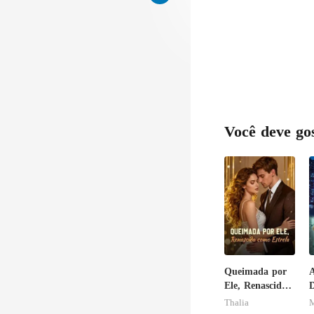
Você deve go
Queimada por
A
Ele, Renascida
D
como Estrela
P
Thalia
M