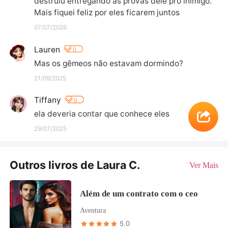
destruiu entregando as provas dele pro inimigo. 
Mais fiquei feliz por eles ficarem juntos
07/07/2026
Lauren
0
Mas os gêmeos não estavam dormindo?
21/09/2025
Tiffany
0
ela deveria contar que conhece eles
29/07/2025
Outros livros de Laura C.
Ver Mais
Além de um contrato com o ceo
Aventura
5.0