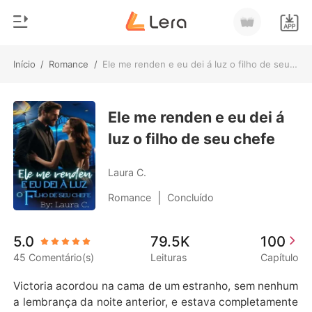
Início
/
Romance
/
Ele me renden e eu dei á luz o filho de seu chefe
0
Início
Loja
Ele me renden e eu dei á
Gênero
luz o filho de seu chefe
Moderno
Histórico
Lobisomem
Laura C.
Sair
Contos
|
Romance
Concluído
Romance
Baixar App
5.0
79.5K
100
Bilionários
45 Comentário(s)
Leituras
Capítulo
Ranking
Victoria acordou na cama de um estranho, sem nenhum
a lembrança da noite anterior, e estava completamente