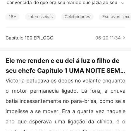
Contos Curtos
 convencida de que era seu marido que jazia ao seu lad
o. Mas o destino tinha outros planos.

Algum tempo depois, ela descobre que está grávida - ju
18+
Interesseiras
Celebridades
Escravos sexu
sto quando a mais devastadora verdade vem à tona: se
u marido a traiu com a própria irmã. Despedaçada, ela
 mal tem tempo de processar a informação antes que E
Capítulo 100 EPÍLOGO
06-20 11:34
der, não contente em destruir o casamento, tome a mai
s cruel das decisões: ele a vende ao seu chefe.

O mesmo homem que, por um capricho do destino, havi
Ele me renden e eu dei á luz o filho de
a sido seu amante naquela fatídica noite. Um mafioso fr
seu chefe Capítulo 1 UMA NOITE SEM
io, impiedoso e perigoso. Um homem que virará seu mun
do de cabeça para baixo... e que, sem saber, é o pai de
VOLTA
Victoria batucava os dedos no volante enquanto
 seus filhos.

Victoria conseguirá escapar da armadilha perversa que
o motor permanecia ligado. Lá fora, a chuva
 seu marido lhe preparou? Ou acabará presa na teia do
batia incessantemente no para-brisa, como se a
impelisse a se mover. Era a quarta vez naquele
ano que esperava uma ligação da clínica, e o