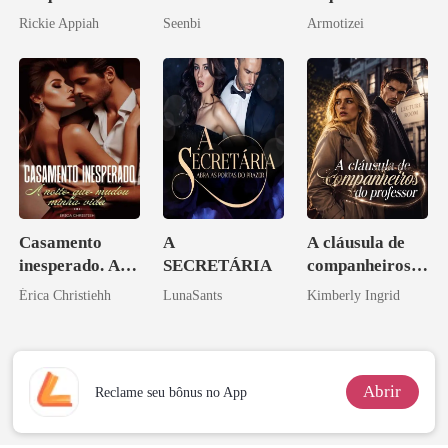
Bilionário
pelo Mafioso
Rickie Appiah
Seenbi
Armotizei
Disfarçado
Psicopata :
CONTRATO
DE SANGUE
Casamento
A
A cláusula de
inesperado. A
SECRETÁRIA
companheiros
noite que mudou
do professor
Érica Christiehh
LunaSants
Kimberly Ingrid
minha vida
Abrir
Reclame seu bônus no App