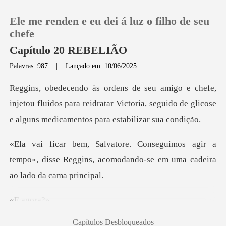
Ele me renden e eu dei á luz o filho de seu
chefe
Capítulo 20 REBELIÃO
Palavras: 987
|
Lançado em: 10/06/2025
0
Loja
jetou fluidos para reidratar Victoria, seguido de glic
Histórico
agir a
tempo», disse Reggins, acomodando-
Sair
Baixar App
ago
Capítulos Desbloqueados
rdar», o médico