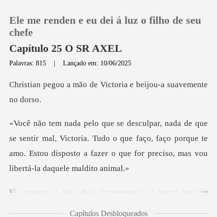
Ele me renden e eu dei á luz o filho de seu
chefe
Capítulo 25 O SR AXEL
Palavras: 815
|
Lançado em: 10/06/2025
0
de Victoria e beijou
Loja
Histórico
, Victoria. Tudo o que faço, faço porque te
amo. Estou disposto a f
Sair
Baixar App
emente e a levou por um
cor
Capítulos Desbloqueados