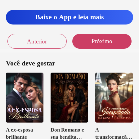
Baixe o App e leia mais
Próximo
Anterior
Você deve gostar
A ex-esposa
Don Romano e
A
brilhante
sua bendita
transformação