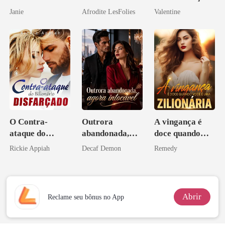
ruína
inesperada da
Janie
Afrodite LesFolies
Valentine
minha ex-
esposa
O Contra-
Outrora
A vingança é
ataque do
abandonada,
doce quando
Bilionário
agora intocável
você é uma
Rickie Appiah
Decaf Demon
Remedy
Disfarçado
zilionária
Abrir
Reclame seu bônus no App