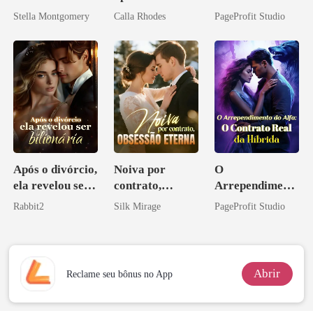
Inimigo do Meu
Stella Montgomery
Calla Rhodes
PageProfit Studio
Ex
Após o divórcio,
Noiva por
O
ela revelou ser
contrato,
Arrependiment
bilionária
obsessão eterna
o do Alfa: O
Rabbit2
Silk Mirage
PageProfit Studio
Contrato Real
da Híbrida
Abrir
Reclame seu bônus no App