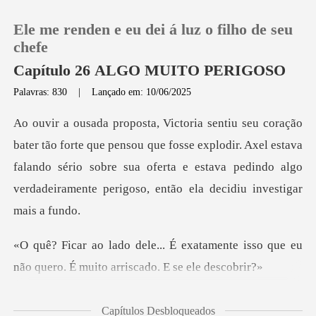
Ele me renden e eu dei á luz o filho de seu
chefe
Capítulo 26 ALGO MUITO PERIGOSO
Palavras: 830
|
Lançado em: 10/06/2025
0
Loja
nsou que fosse explodir. Axel estava
falando sério sobre sua oferta e estava p
Histórico
Sair
tamente isso que eu
não quero. É mu
Baixar App
el
Capítulos Desbloqueados