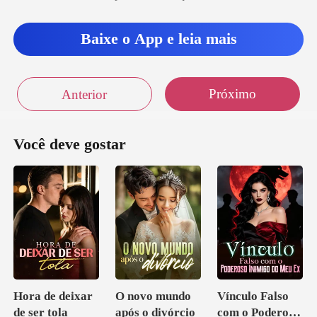
Baixe o App e leia mais
Próximo
Anterior
Você deve gostar
Hora de deixar
O novo mundo
Vínculo Falso
de ser tola
após o divórcio
com o Poderoso