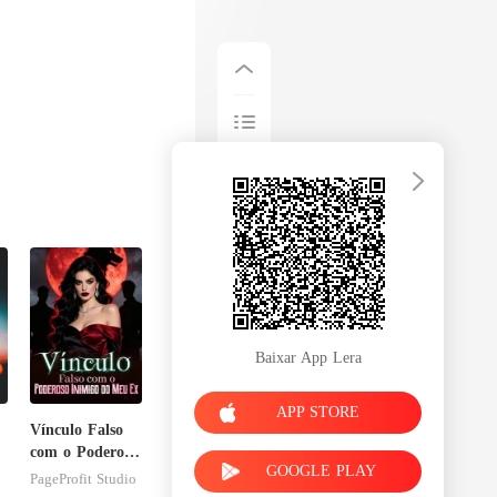
Baixar App Lera
APP STORE
Vínculo Falso
com o Poderoso
GOOGLE PLAY
Inimigo do Meu
PageProfit Studio
Ex