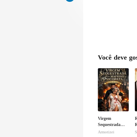
Você deve go
Virgem
R
Sequestrada
R
pelo Mafioso
V
Armotizei
S
Psicopata :
A