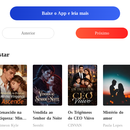
Baixe o App e leia mais
Anterior
Próximo
star
enascido na
Vendida ao
Os Trigêmeos
Mistério do
iqueza: Minha
Senhor da Noite
do CEO Viúvo
amor
ingança
imeon Kyle
Seenbi
CINVAN
Paula Lopes
scende