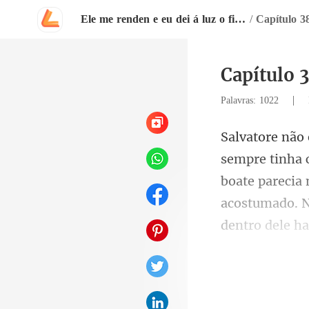
Ele me renden e eu dei á luz o filho de seu chefe
/
Capítulo
|
Palavras: 1022
boate parecia 
acostumado. N