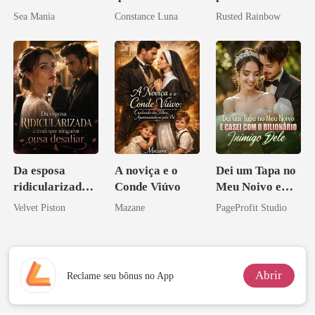
casamento
Preciosa
Sea Mania
Constance Luna
Rusted Rainbow
aberto
princesa de uma
família
mafiosa!
Da esposa
A noviça e o
Dei um Tapa no
ridicularizada à
Conde Viúvo
Meu Noivo e
irmã que
Casei com o
Velvet Piston
Mazane
PageProfit Studio
ninguém ousa
Bilionário
desafiar
Inimigo Dele
Abrir
Reclame seu bônus no App