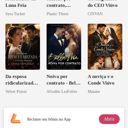
Luna Feia
contrato,
do CEO Viúvo
amante de
Syra Tucker
Plastic Thorn
CINVAN
coração
Da esposa
Noiva por
A noviça e o
ridicularizada à
contrato - Bella
Conde Viúvo
irmã que
Mia
Velvet Piston
Afrodite LesFolies
Mazane
ninguém ousa
desafiar
Abrir
Reclame seu bônus no App