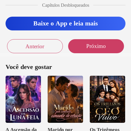
Capítulos Desbloqueados
Baixe o App e leia mais
Próximo
Anterior
Você deve gostar
A Ascensão da
Marido por
Os Trigêmeos