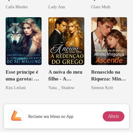
apagar
de mim
Calla Rhodes
Lady Ann
Glare Moth
Esse príncipe é
A noiva do meu
Renascido na
uma garota: A
filho - A
Riqueza: Minha
companheira
Redenção do
Vingança
Kiss Leilani
Yana _ Shadow
Simeon Kyle
escrava do rei
grego
Ascende
maligno
Abrir
Reclame seu bônus no App