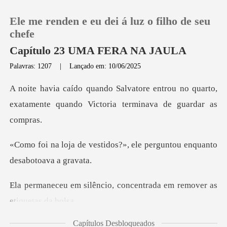
Ele me renden e eu dei á luz o filho de seu
chefe
Capítulo 23 UMA FERA NA JAULA
Palavras: 1207
|
Lançado em: 10/06/2025
0
ntrou no quarto,
Loja
exatamente quando Vic
Histórico
dos?», ele perguntou enqua
Sair
io, concentrada em remov
Baixar App
Capítulos Desbloqueados
ou a camisa, revel