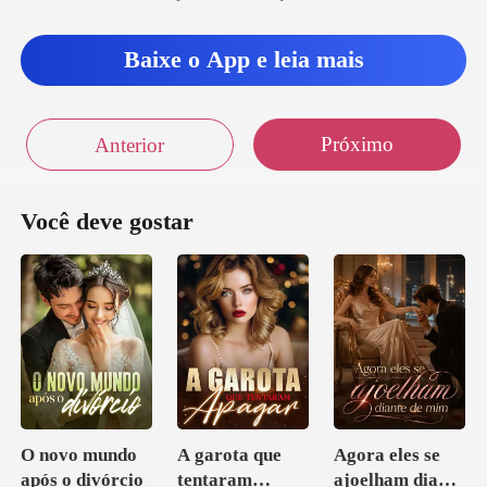
, Salvato
Baixe o App e leia mais
Próximo
Anterior
Você deve gostar
O novo mundo
A garota que
Agora eles se
após o divórcio
tentaram
ajoelham diante