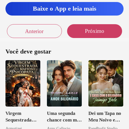
Baixe o App e leia mais
Próximo
Anterior
Você deve gostar
Virgem
Uma segunda
Dei um Tapa no
Sequestrada
chance com meu
Meu Noivo e
pelo Mafioso
amor bilionário
Casei com o
Armotizei
Arny Gallucio
PageProfit Studio