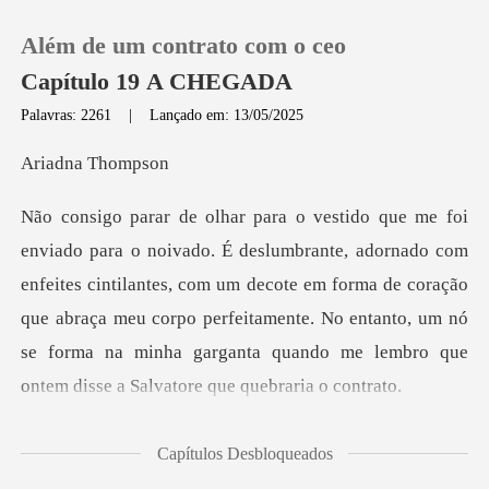
Além de um contrato com o ceo
Capítulo 19 A CHEGADA
Palavras: 2261
|
Lançado em: 13/05/2025
0
na Th
Loja
m
enfeites cintilantes, com um decote em forma de coração
Histórico
que abraça meu corpo perfeitamente. No entanto
Sair
Baixar App
colha
Capítulos Desbloqueados