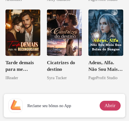
Psicopata :
Bilionário
CONTRATO
Inimigo Dele
DE SANGUE
Tarde demais
Cicatrizes do
Adeus, Alfa.
para me
destino
Não Sou Mais
reconquistar!
Sua Bolsa de
IReader
Syra Tucker
PageProfit Studio
Sangue
Abrir
Reclame seu bônus no App