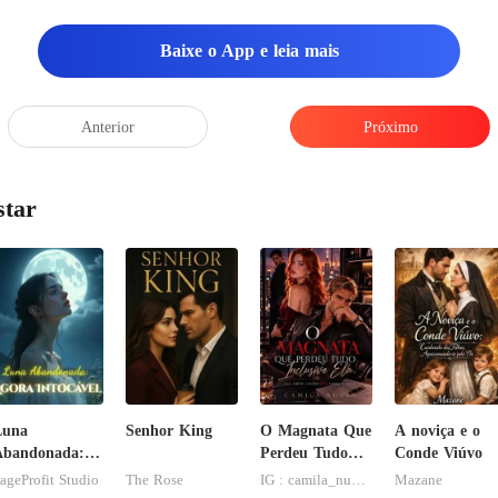
Baixe o App e leia mais
Anterior
Próximo
star
Luna
Senhor King
O Magnata Que
A noviça e o
Abandonada:
Perdeu Tudo
Conde Viúvo
gora Intocável
Inclusive Ela
ageProfit Studio
The Rose
IG : camila_nuness2
Mazane