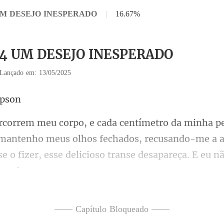
4 UM DESEJO INESPERADO
|
16.67%
 14 UM DESEJO INESPERADO
Lançado em: 13/05/2025
 mantenho meus olhos fechados, recusando-me a a
 se
slizando sobre minha pele, d
—— Capítulo Bloqueado ——