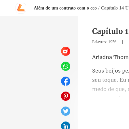
Além de um contrato com o ceo
/
Capítulo 1
Capítulo
|
Palavras: 1956
na Th
ue. Eu
medo de que,