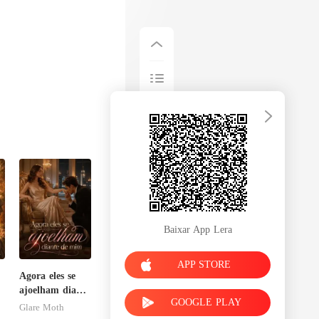
Baixar App Lera
APP STORE
Agora eles se
ajoelham diante
GOOGLE PLAY
de mim
Glare Moth