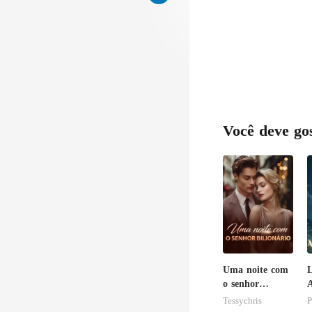
Você deve go
Uma noite com
o senhor
Bilionário
A
Tessychris
P