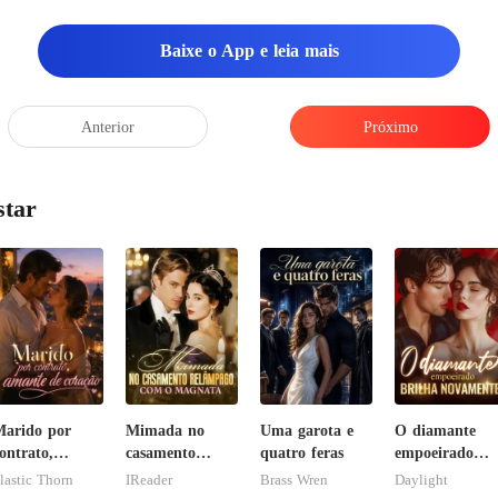
Baixe o App e leia mais
palavra.
Anterior
Próximo
star
arido por
Mimada no
Uma garota e
O diamante
ontrato,
casamento
quatro feras
empoeirado
mante de
relâmpago com
brilha
lastic Thorn
IReader
Brass Wren
Daylight
oração
o magnata
novamente