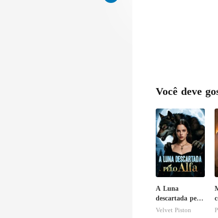
u tão
a 
Você deve go
A Luna
M
descartada pelo
c
Alfa
a
Velvet Piston
P
c