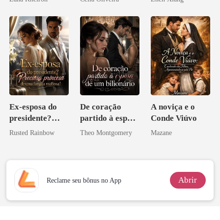
pelo
Arrependiment
o
Ex-esposa do
De coração
A noviça e o
presidente?
partido à esposa
Conde Viúvo
Preciosa
de um bilionário
Rusted Rainbow
Theo Montgomery
Mazane
princesa de uma
família
mafiosa!
Abrir
Reclame seu bônus no App