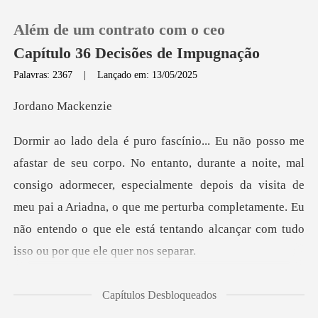
Além de um contrato com o ceo
Capítulo 36 Decisões de Impugnação
Palavras: 2367
|
Lançado em: 13/05/2025
0
no Ma
Loja
e, mal
consigo adormecer, especialmente depois da visita de
Histórico
meu pai a Ariadna, o que me perturba comple
Sair
Baixar App
ecer ch
Capítulos Desbloqueados