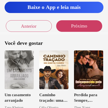
Baixe o App e leia mais
Próximo
Anterior
Você deve gostar
Um casamento
Caminho
Perdida para
arranjado
traçado: uma
Sempre,
babá na fazenda
Enlouquecido
Zana Kheiron
Célia Oliveira
Zhen Xiang