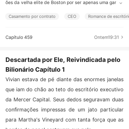
Contos Curtos
ões da velha elite de Boston por ser apenas uma garota 
de orfanato.

Casamento por contrato
CEO
Romance de escritór
Mas a ilusão acabou quando ele decidiu se casar com u
ma herdeira e me descartar como lixo.

Capítulo 459
Ontem19:31
Naquele mesmo dia, sofri um grave acidente de carro.
 Presa nas ferragens, cheirando a gasolina e sangrand
o, liguei para Landon implorando por uma ambulância.

Descartada por Ele, Reivindicada pelo
Bilionário Capítulo 1
"Não use essas táticas baratas para estragar meu fim d
e semana."

Vivian estava de pé diante das enormes janelas
Ele desligou na minha cara para voltar a beijar a nova n
que iam do chão ao teto do escritório executivo
oiva.

da Mercer Capital. Seus dedos seguravam duas
Sobrevivi por um triz, mas o pesadelo estava apenas co
confirmações impressas de um jato particular
meçando.

para Martha's Vineyard com tanta força que as
No dia seguinte, com o braço quebrado, a irmã de Land