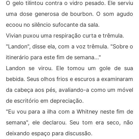
O gelo tilintou contra o vidro pesado. Ele serviu
Com o vestido encharcado e tremendo de frio, eu não c
uma dose generosa de bourbon. O som agudo
horei mais.

ecoou no silêncio sufocante da sala.
Peguei meu celular e aceitei um acordo de casamento c
Vivian puxou uma respiração curta e trêmula.
om o homem mais temido e poderoso da cidade.

"Landon", disse ela, com a voz trêmula. "Sobre o
Desta vez, eu faria o mundo de Landon virar cinzas.
itinerário para este fim de semana..."
Landon se virou. Ele tomou um gole de sua
bebida. Seus olhos frios e escuros a examinaram
da cabeça aos pés, avaliando-a como um móvel
de escritório em depreciação.
"Eu vou para a ilha com a Whitney neste fim de
semana", ele declarou. Seu tom era seco, não
deixando espaço para discussão.