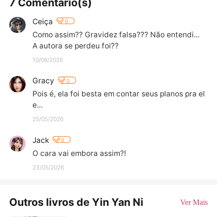
7 Comentário(s)
Ceiça
0
Como assim?? Gravidez falsa??? Não entendi...

A autora se perdeu foi??
10/06/2026
Gracy
0
Pois é, ela foi besta em contar seus planos pra el
e...
25/05/2026
Jack
0
O cara vai embora assim?!
23/05/2026
Outros livros de Yin Yan Ni
Ver Mais