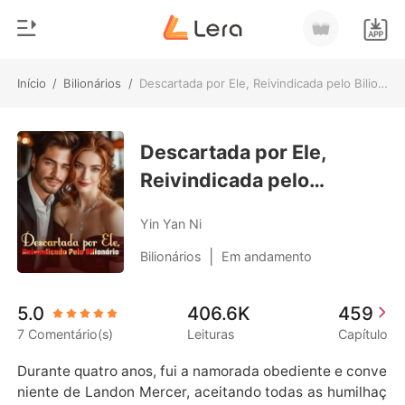
Início
/
Bilionários
/
Descartada por Ele, Reivindicada pelo Bilionário
0
Início
Loja
Descartada por Ele,
Gênero
Reivindicada pelo
Moderno
Histórico
Bilionário
Lobisomem
Yin Yan Ni
Sair
Contos
|
Bilionários
Em andamento
Romance
Baixar App
5.0
406.6K
459
Bilionários
7 Comentário(s)
Leituras
Capítulo
Ranking
Durante quatro anos, fui a namorada obediente e conve
niente de Landon Mercer, aceitando todas as humilhaç