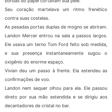
bordas do papel cortavam sua pele.
on derramou café fervente sobre minhas feridas na fre
Seu coração martelava um ritmo frenético
nte de todos.

contra suas costelas.
Landon me jogou um cheque de cinquenta mil dólares e 
As pesadas portas duplas de mogno se abriram.
ameaçou destruir meu antigo orfanato se eu não fosse
 à sua festa de noivado servir de chacota.

Landon Mercer entrou na sala a passos largos.
Ele usava um terno Tom Ford feito sob medida,
Lá, seus amigos apertaram meu braço fraturado até eu
 gritar de dor e me jogaram em um lago congelante.

e sua presença instantaneamente sugou o
oxigênio do enorme espaço.
Quando quase me afoguei, Landon apenas gritou comig
o por envergonhá-lo na festa e jogou dinheiro no meu ro
Vivian deu um passo à frente. Ela estendeu as
sto ensanguentado.

confirmações de voo.
Quatro anos de lealdade absoluta, e para eles eu era u
Landon nem sequer olhou para ela. Ele passou
m animal que podia ser torturado por diversão.

direto por sua mão estendida e se dirigiu aos
A dor e a água gelada mataram a garota assustada que
decantadores de cristal no bar.
 eu era, transformando meu sangue em gelo.
