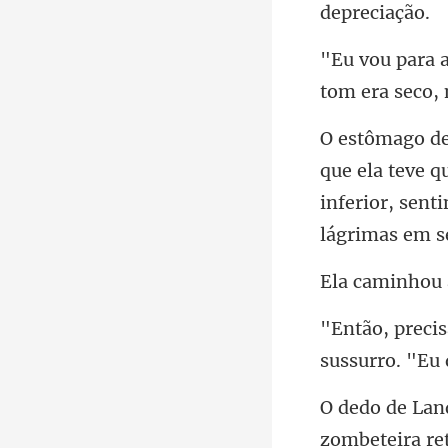
tom era
teve q
inferior, senti