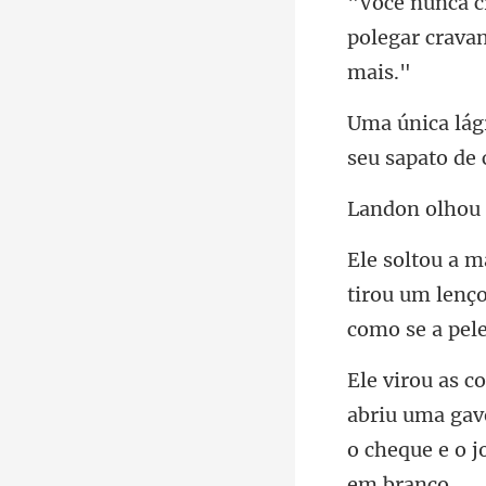
polegar crava
se
tirou um lenço
briu uma gav
o che