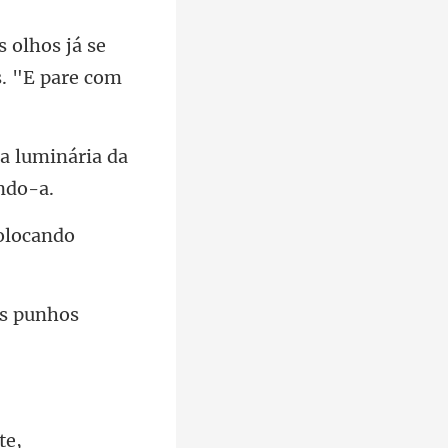
se
. "E pa
 a luminária da
colocando
te,