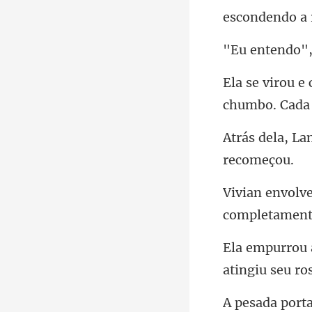
escondendo a 
do",
chumbo. Cad
atingiu seu ros