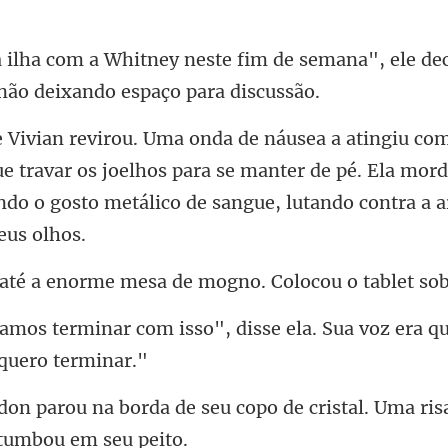
im de semana", ele de
ue travar os joelhos para se manter de pé. Ela mord
rme mesa de mogno. Col
sso", disse ela. Sua voz era q
eu copo de cristal. Uma ris