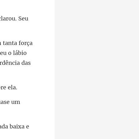
clarou. Seu
eu o lábio
uas
ada baixa