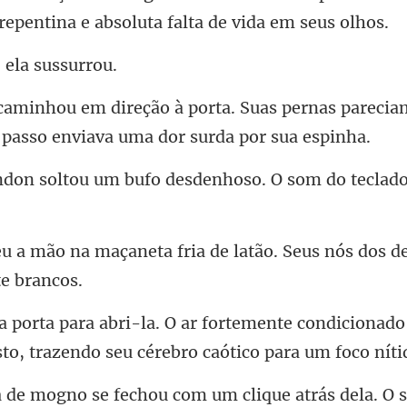
repe
 ela
Suas pernas pareciam
a
um bufo desdenhoso. O som
a fria de latão. Seus nós dos d
te condicionado
to, t
que atrás dela. O