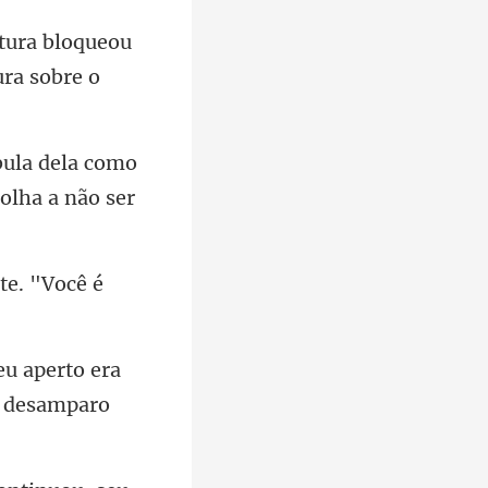
atura bloqueou
bula dela como
te. "Você é
eu aperto era