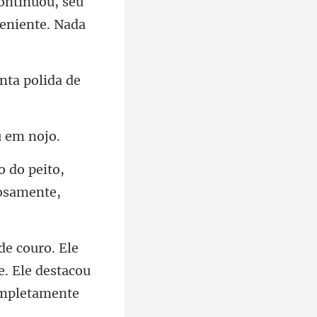
ontinuou, seu
nta polida de
to,
osa
. Ele destacou