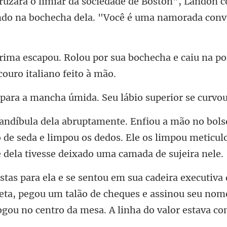
, Landon c
ndo na bochecha
a bochecha e caiu na po
cha úmida. Seu lábio su
 de seda e limpou os dedos. Ele os limpou meticul
eta, pegou um talão de cheques e assinou seu nome