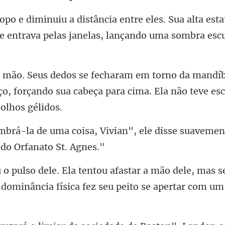
a alta est
ue entrava pelas
ço, forçando sua cabeça para cim
vian", ele disse suavemen
dele, mas s
 dominância fís