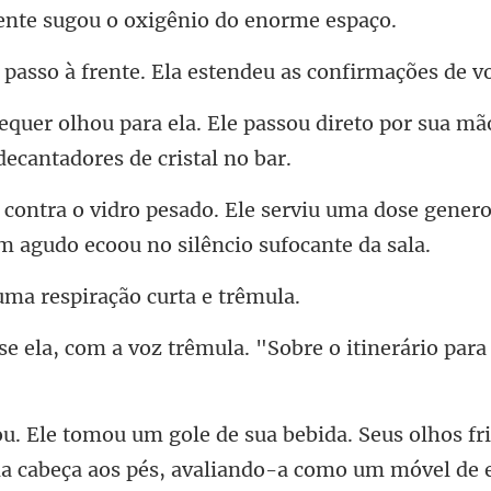
frente. Ela estendeu a
ssou direto por sua mã
serviu uma dose genero
ma respiração
z trêmula. "Sobre o itinerári
olhos fri
 cabeça aos pés,