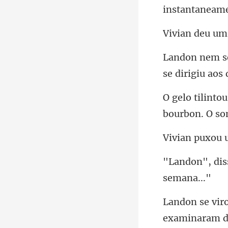
se d
bourbon. O so
examinaram da