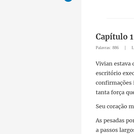
Capítulo 1
|
Palavras: 886
L
confirmações 
a passos larg