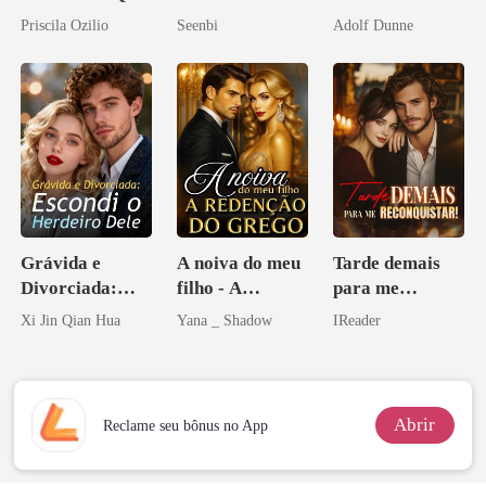
Ele Jurou Odiar
reconquistar
Priscila Ozilio
Seenbi
Adolf Dunne
Grávida e
A noiva do meu
Tarde demais
Divorciada:
filho - A
para me
Escondi o
Redenção do
reconquistar!
Xi Jin Qian Hua
Yana _ Shadow
IReader
Herdeiro Dele
grego
Abrir
Reclame seu bônus no App