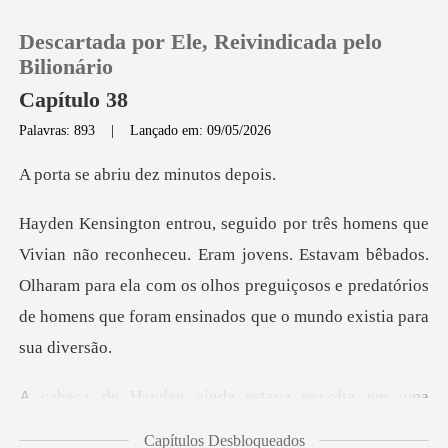
Descartada por Ele, Reivindicada pelo
Bilionário
Capítulo 38
Palavras: 893
|
Lançado em: 09/05/2026
0
briu dez min
Loja
Eram jovens. Estavam bêbados.
Histórico
Olharam para ela com os olhos preguiçosos e pre
Sair
Baixar App
stava envolta em uma
banda
Capítulos Desbloqueados