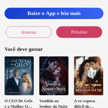
Baixe o App e leia mais
Próximo
Anterior
Você deve gostar
O CEO De Gelo
Vendida ao
A ex-esposa
e a Mulher Que
Senhor da Noite
difícil de