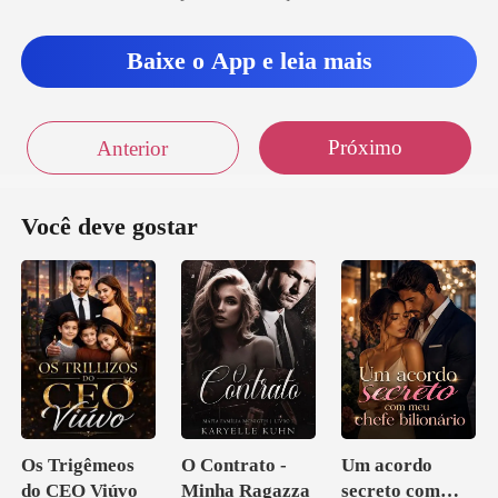
Baixe o App e leia mais
Próximo
Anterior
Você deve gostar
Os Trigêmeos
O Contrato -
Um acordo
do CEO Viúvo
Minha Ragazza
secreto com