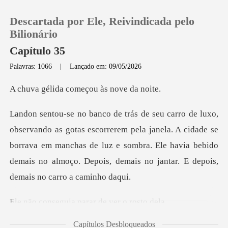
Descartada por Ele, Reivindicada pelo
Bilionário
Capítulo 35
Palavras: 1066
|
Lançado em: 09/05/2026
0
a começou às
Loja
rem pela janela. A cidade se
Histórico
borrava em manchas de luz e sombra. Ele havia bebido
d
Sair
Baixar App
uia parar de v
Capítulos Desbloqueados
oto