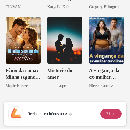
meu chefe
CINVAN
Karyelle Kuhn
Gregory Ellington
bilionário
Fênix da ruína:
Mistério do
A vingança da
Minha segunda
amor
ex-mulher
vida e um
curvilínea
Maple Breeze
Paula Lopes
Nieves Gomez
homem melhor
Abrir
Reclame seu bônus no App