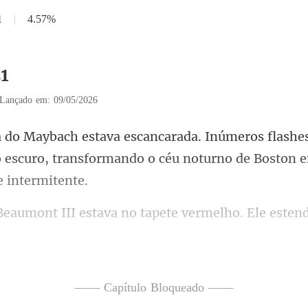
1
|
4.57%
21
Lançado em: 09/05/2026
she
 escuro, transformando o céu n
I estava no tapete verme
os por renda preta, na palma da
—— Capítulo Bloqueado ——