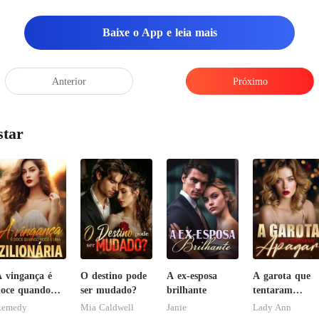
Baixe o App e leia mais
Anterior
Próximo
star
 vingança é
O destino pode
A ex-esposa
A garota que
oce quando
ser mudado?
brilhante
tentaram
ocê é uma
apagar
Remedy
Mia Caldwell
Janie
Lady Ann
ilionária