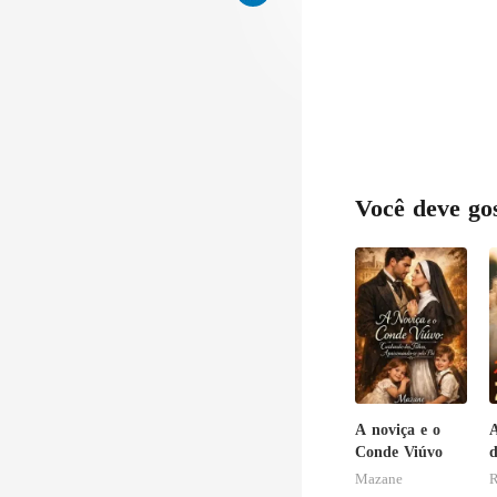
Você deve go
A noviça e o
A
Conde Viúvo
d
v
Mazane
z