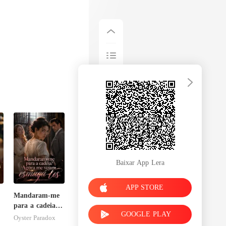
Baixar App Lera
APP STORE
Mandaram-me
para a cadeia?
GOOGLE PLAY
Agora me
Oyster Paradox
vejam esmagá-