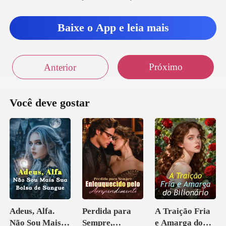
Baixe o App e leia mais
Próximo
Anterior
Você deve gostar
Adeus, Alfa.
Perdida para
A Traição Fria
Não Sou Mais
Sempre,
e Amarga do