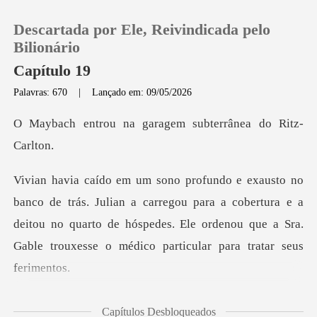
Descartada por Ele, Reivindicada pelo
Bilionário
Capítulo 19
Palavras: 670
|
Lançado em: 09/05/2026
0
a garagem subterrâ
Loja
Histórico
a carregou para a cobertura e a
deitou no quarto de hóspedes. Ele ordenou
Sair
Baixar App
orredor e entrou em se
Capítulos Desbloqueados