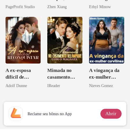
Sua Bolsa de
Enlouquecido
Bilionário
PageProfit Studio
Zhen Xiang
Ethyl Minow
Sangue
pelo
Arrependiment
o
A ex-esposa
Mimada no
A vingança da
difícil de
casamento
ex-mulher
reconquistar
relâmpago com
curvilínea
Adolf Dunne
IReader
Nieves Gomez
o magnata
Abrir
Reclame seu bônus no App