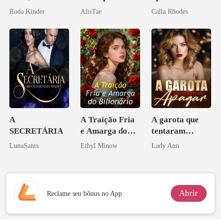
Don
Roda Kinder
AlisTae
Calla Rhodes
A
A Traição Fria
A garota que
SECRETÁRIA
e Amarga do
tentaram
Bilionário
apagar
LunaSants
Ethyl Minow
Lady Ann
Abrir
Reclame seu bônus no App