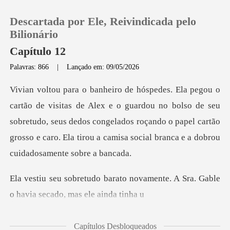
Descartada por Ele, Reivindicada pelo
Bilionário
Capítulo 12
Palavras: 866
|
Lançado em: 09/05/2026
0
Loja
guardou no bolso de seu
sobretudo, seus dedos congelados roçando o papel cartão
Histórico
gross
Sair
novamente. A Sra. Gable
o havi
Baixar App
Capítulos Desbloqueados