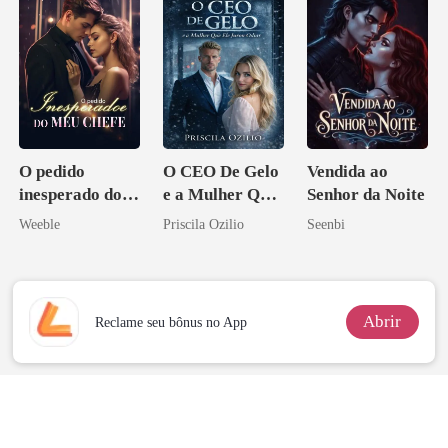
O pedido
O CEO De Gelo
Vendida ao
inesperado do
e a Mulher Que
Senhor da Noite
meu chefe
Ele Jurou Odiar
Weeble
Priscila Ozilio
Seenbi
Abrir
Reclame seu bônus no App