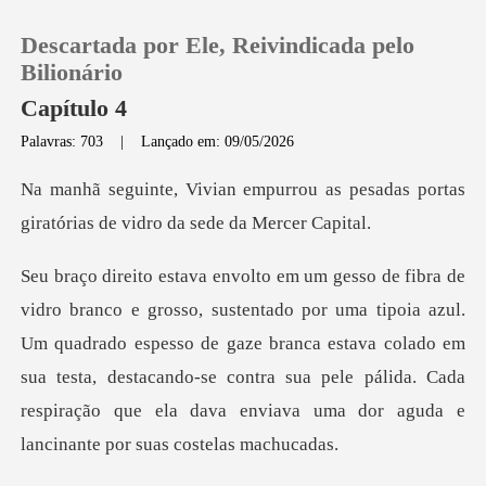
Descartada por Ele, Reivindicada pelo
Bilionário
Capítulo 4
Palavras: 703
|
Lançado em: 09/05/2026
0
u as pesadas portas
Loja
giratórias de
Histórico
oia azul.
Um quadrado espesso de gaze branca estava colado em
Sair
sua testa, destacando-se contra sua pele
Baixar App