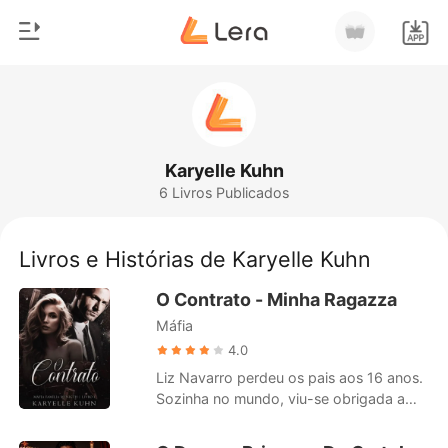
0
Início
Loja
Gênero
Karyelle Kuhn
6 Livros Publicados
Moderno
Histórico
Lobisomem
Livros e Histórias de Karyelle Kuhn
Sair
Contos
O Contrato - Minha Ragazza
Romance
Máfia
Baixar App
Bilionários
4.0
Liz Navarro perdeu os pais aos 16 anos.
Ranking
Sozinha no mundo, viu-se obrigada a
seguir as rígidas instruções deixadas no
testamento de seu pai. Aos 18, foi