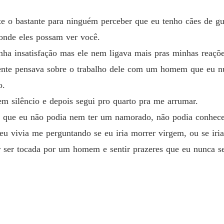
Capítul
e o bastante para ninguém perceber que eu tenho cães de gu
KAL M
Capítul
 onde eles possam ver você.
inha insatisfação mas ele nem ligava mais pras minhas reaçõ
KAL M
Capítul
mente pensava sobre o trabalho dele com um homem que eu n
o.
KAL M
m silêncio e depois segui pro quarto pra me arrumar.
Capítul
a que eu não podia nem ter um namorado, não podia conhec
KAL M
 vivia me perguntando se eu iria morrer virgem, ou se iri
Capítul
r ser tocada por um homem e sentir prazeres que eu nunca se
KAL M
Capítul
KAL M
Capítul
KAL M