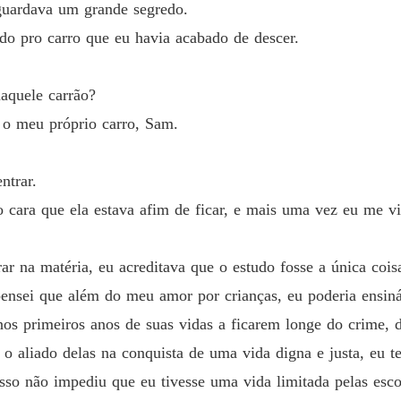
guardava um grande segredo.
Capítul
ndo pro carro que eu havia acabado de descer.
KAL M
Capítul
aquele carrão?
KAL M
r o meu próprio carro, Sam.
Capítul
KAL M
ntrar.
Capítul
o cara que ela estava afim de ficar, e mais uma vez eu me v
KAL M
Capítul
r na matéria, eu acreditava que o estudo fosse a única cois
KAL M
ensei que além do meu amor por crianças, eu poderia ensin
Capítul
 nos primeiros anos de suas vidas a ficarem longe do crime,
KAL M
 o aliado delas na conquista de uma vida digna e justa, eu te
Capítul
 isso não impediu que eu tivesse uma vida limitada pelas esc