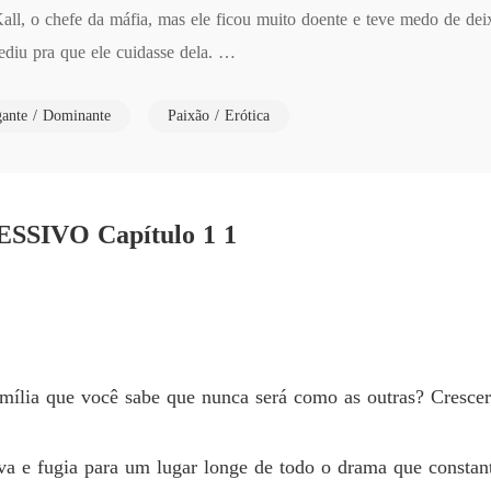
l, o chefe da máfia, mas ele ficou muito doente e teve medo de dei
KAL M
iu pra que ele cuidasse dela. 

Capítulo
gada a conviver com o chefe da máfia mais temido da Itália, mas ess
KAL M
ante / Dominante
Paixão / Erótica
Capítulo
a ou situação e se recusava a obedecer Kall, o que o deixou completa
KAL M
Capítulo
SIVO Capítulo 1 1
KAL M
Capítulo
KAL M
Capítul
KAL M
mília que você sabe que nunca será como as outras? Crescer
Capítul
KAL M
va e fugia para um lugar longe de todo o drama que constan
Capítul