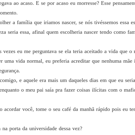
regava ao acaso. E se por acaso eu morresse? Esse pensament
KAL M
momento.
Capítul
lher a família que iriamos nascer, se nós tivéssemos essa es
eza seria essa, afinal quem escolheria nascer tendo como f
KAL M
Capítul
vezes eu me perguntava se ela teria aceitado a vida que o m
KAL M
Capítul
ter uma vida normal, eu preferia acreditar que nenhuma mãe i
egurança.
KAL M
Capítul
comigo, e aquele era mais um daqueles dias em que eu seria 
enquanto o meu pai saía pra fazer coisas ilícitas com o mafi
KAL M
Capítul
 acordar você, tome o seu café da manhã rápido pois eu ter
KAL M
Capítul
 na porta da universidade dessa vez?
KAL M