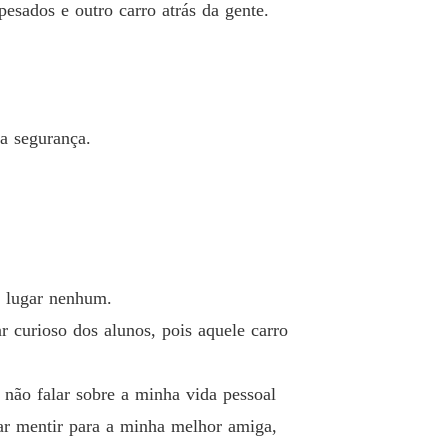
esados e outro carro atrás da gente.
o 26 26
28/02/2024
EU MAFIOSO OBSESSIVO
o 27 27
28/02/2024
EU MAFIOSO OBSESSIVO
a segurança.
o 28 28
29/02/2024
EU MAFIOSO OBSESSIVO
o 29 29
01/03/2024
EU MAFIOSO OBSESSIVO
o 30 30
01/03/2024
m lugar nenhum.
EU MAFIOSO OBSESSIVO
r curioso dos alunos, pois aquele carro
o 31 31
02/03/2024
EU MAFIOSO OBSESSIVO
e não falar sobre a minha vida pessoal
o 32 32
03/03/2024
sar mentir para a minha melhor amiga,
EU MAFIOSO OBSESSIVO