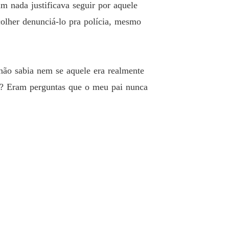
EU MAFIOSO OBSESSIVO
m nada justificava seguir por aquele
o 40 40
10/03/2024
olher denunciá-lo pra polícia, mesmo
 não sabia nem se aquele era realmente
ro? Eram perguntas que o meu pai nunca