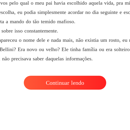
KAL M
vos pelo qual o meu pai havia escolhido aquela vida, pra mi
Capítul
scolha, eu podia simplesmente acordar no dia seguinte e esc
rta a mando do tão temido mafioso.
sobre isso constantemente.
 apareceu o nome dele e nada mais, não existia um rosto, eu
ellini? Era novo ou velho? Ele tinha família ou era soltei
 não precisava saber daquelas informações.
Continuar lendo