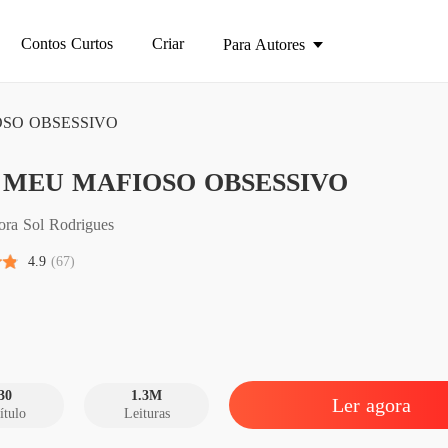
Contos Curtos
Criar
Para Autores
SO OBSESSIVO
KAL M
 MEU MAFIOSO OBSESSIVO
Capítulo
KAL M
ora Sol Rodrigues
Capítulo
4.9
(67)
KAL M
Capítulo
KAL M
Capítulo
30
1.3M
Ler agora
ítulo
Leituras
KAL M
Capítulo