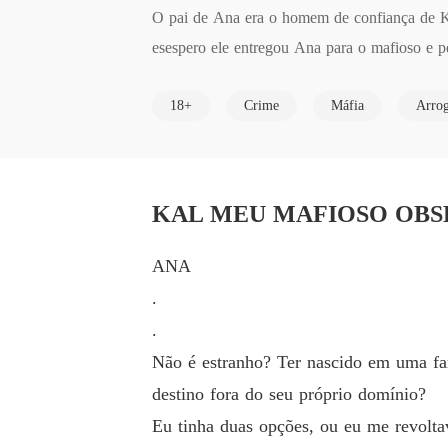
O pai de Ana era o homem de confiança de Kal
esespero ele entregou Ana para o mafioso e ped
Quando o pai de Ana morreu, ela se viu obri
18+
Crime
Máfia
Arrog
cado por Ana.

Ana foi ensinada a confrontar qualquer pesso
KAL MEU MAFIOSO OBSES
ANA
.
.
Não é estranho? Ter nascido em uma fa
destino fora do seu próprio domínio?
Eu tinha duas opções, ou eu me revolta