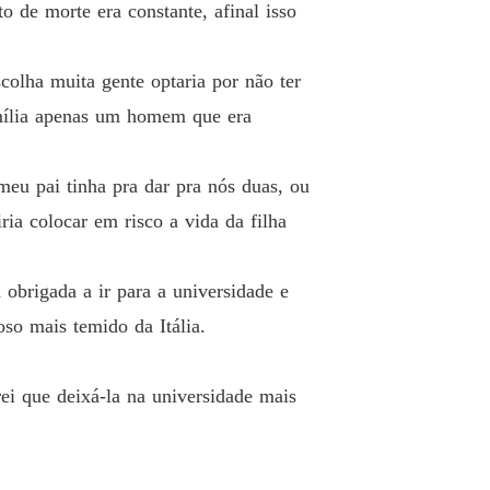
o de morte era constante, afinal isso
EU MAFIOSO OBSESSIVO
o 13 13
20/02/2024
colha muita gente optaria por não ter
amília apenas um homem que era
EU MAFIOSO OBSESSIVO
o 14 14
21/02/2024
eu pai tinha pra dar pra nós duas, ou
EU MAFIOSO OBSESSIVO
o 15 15
21/02/2024
ria colocar em risco a vida da filha
EU MAFIOSO OBSESSIVO
o 16 16
22/02/2024
obrigada a ir para a universidade e
oso mais temido da Itália.
EU MAFIOSO OBSESSIVO
o 17 17
23/02/2024
ei que deixá-la na universidade mais
EU MAFIOSO OBSESSIVO
o 18 18
24/02/2024
EU MAFIOSO OBSESSIVO