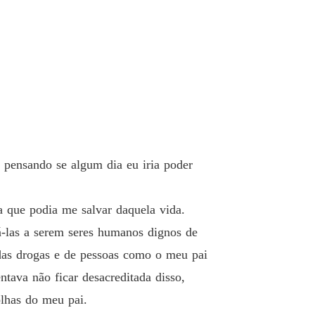
o 33 33
04/03/2024
EU MAFIOSO OBSESSIVO
o 34 34
04/03/2024
EU MAFIOSO OBSESSIVO
o 35 35
05/03/2024
EU MAFIOSO OBSESSIVO
o 36 36
07/03/2024
i pensando se algum dia eu iria poder
EU MAFIOSO OBSESSIVO
o 37 37
07/03/2024
a que podia me salvar daquela vida.
EU MAFIOSO OBSESSIVO
á-las a serem seres humanos dignos de
o 38 38
08/03/2024
 das drogas e de pessoas como o meu pai
EU MAFIOSO OBSESSIVO
ntava não ficar desacreditada disso,
o 39 39
10/03/2024
olhas do meu pai.