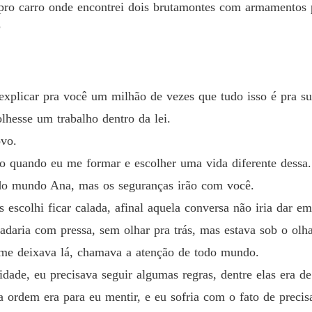
pro carro onde encontrei dois brutamontes com armamentos p
Capítul
?
KAL M
Capítul
KAL M
explicar pra você um milhão de vezes que tudo isso é pra su
Capítul
olhesse um trabalho dentro da lei.
KAL M
ovo.
Capítul
to quando eu me formar e escolher uma vida diferente dessa.
KAL M
 do mundo Ana, mas os seguranças irão com você.
Capítul
escolhi ficar calada, afinal aquela conversa não iria dar e
KAL M
adaria com pressa, sem olhar pra trás, mas estava sob o olha
Capítul
 me deixava lá, chamava a atenção de todo mundo.
KAL M
idade, eu precisava seguir algumas regras, dentre elas era d
Capítul
a ordem era para eu mentir, e eu sofria com o fato de preci
KAL M