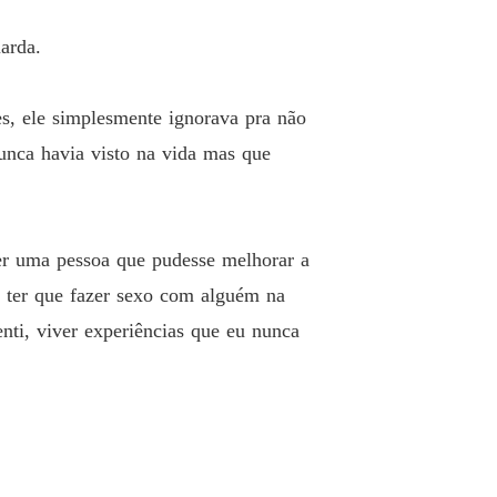
o 19 19
24/02/2024
arda.
EU MAFIOSO OBSESSIVO
o 20 20
25/02/2024
es, ele simplesmente ignorava pra não
EU MAFIOSO OBSESSIVO
o 21 21
unca havia visto na vida mas que
25/02/2024
EU MAFIOSO OBSESSIVO
o 22 22
27/02/2024
er uma pessoa que pudesse melhorar a
EU MAFIOSO OBSESSIVO
a ter que fazer sexo com alguém na
o 23 23
27/02/2024
nti, viver experiências que eu nunca
EU MAFIOSO OBSESSIVO
o 24 24
28/02/2024
EU MAFIOSO OBSESSIVO
o 25 25
28/02/2024
EU MAFIOSO OBSESSIVO