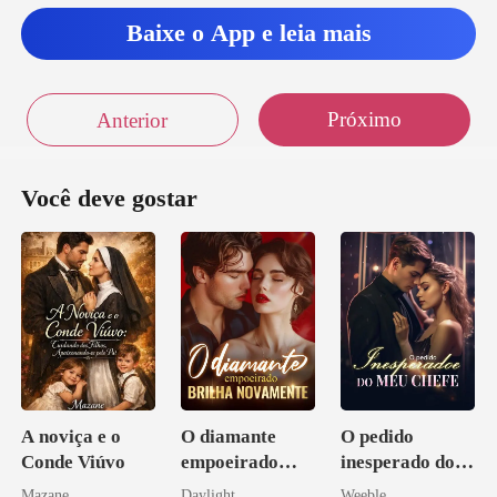
coisas em mim que eu não deveria sentir naquele
Baixe o App e leia mais
momento
Próximo
Anterior
Você deve gostar
A noviça e o
O diamante
O pedido
Conde Viúvo
empoeirado
inesperado do
brilha
meu chefe
Mazane
Daylight
Weeble