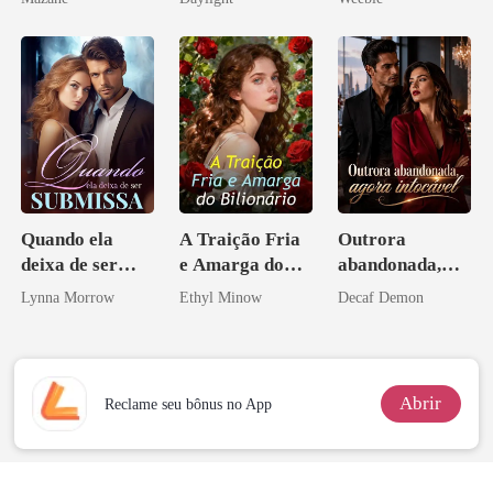
novamente
Quando ela
A Traição Fria
Outrora
deixa de ser
e Amarga do
abandonada,
submissa
Bilionário
agora intocável
Lynna Morrow
Ethyl Minow
Decaf Demon
Abrir
Reclame seu bônus no App