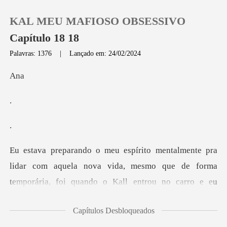
KAL MEU MAFIOSO OBSESSIVO
Capítulo 18 18
Palavras: 1376
|
Lançado em: 24/02/2024
0
n
Loja
Histórico
Sair
com aquela nova vida, mesmo que de forma
temporária, foi q
Baixar App
Capítulos Desbloqueados