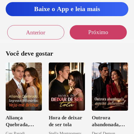
Baixe o App e leia mais
Próximo
Anterior
Você deve gostar
Aliança
Hora de deixar
Outrora
Quebrada,
de ser tola
abandonada,
Segredos
agora intocável
Gay Parodi
Stella Montgomery
Decaf Demon