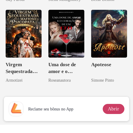
Bilionários:
Veja-me Brilhar
Virgem
Uma dose de
Apoteose
Sequestrada
amor e o
pelo Mafioso
coração de um
Armotizei
Roseanautora
Simone Pinto
Psicopata :
CEO, por favor
CONTRATO
DE SANGUE
Abrir
Reclame seu bônus no App