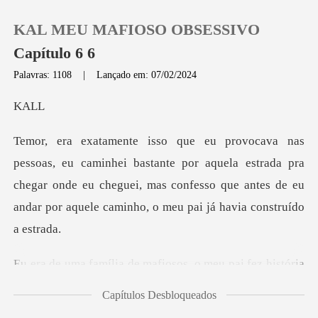
KAL MEU MAFIOSO OBSESSIVO
Capítulo 6 6
Palavras: 1108
|
Lançado em: 07/02/2024
0
A
Loja
ante por aquela estrada pra
chegar onde eu cheguei, mas confesso que ante
Histórico
Sair
pai fez história
Baixar App
antes de ser assassinado
Capítulos Desbloqueados