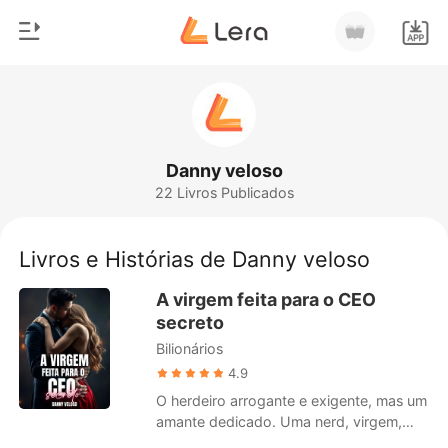
0
Início
Loja
Gênero
Danny veloso
22 Livros Publicados
Moderno
Histórico
Lobisomem
Livros e Histórias de Danny veloso
Sair
Contos
A virgem feita para o CEO
Romance
secreto
Baixar App
Bilionários
Bilionários
4.9
Ranking
O herdeiro arrogante e exigente, mas um
amante dedicado. Uma nerd, virgem,
que enfeitiçou o chefe. Ele é o filho do