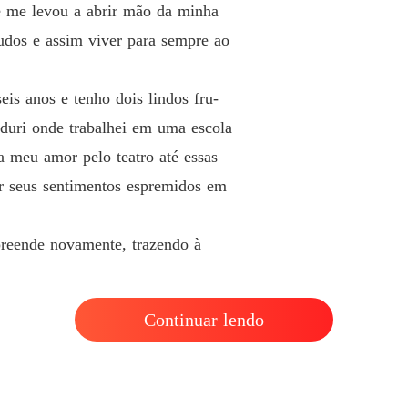
Capítul
e me levou a abrir mão da minha
udos e assim viver para sempre ao
Minha v
Capítul
is anos e tenho dois lindos fru-
Minha v
Capítulo
duri onde trabalhei em uma escola
va meu amor pelo teatro até essas
Minha v
Capítulo
r seus sentimentos espremidos em
Minha v
Capítulo
preende novamente, trazendo à
Minha v
Capítulo
Continuar lendo
Minha v
Capítul
Minha v