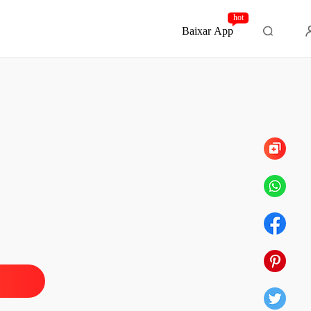
hot
Baixar App
Capítulo 34 Parte 3
ida, minha história
o 1 Recomeço
28/06/2023
ida, minha história
o 2 Um dia de cada vez
28/06/2023
ida, minha história
o 3 Um dia de cada vez 2
28/06/2023
ida, minha história
 4 Minha vida minha história
28/06/2023
ida, minha história
 5 Gratidão
28/06/2023