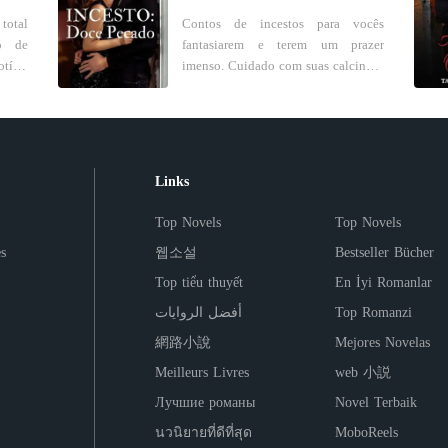
dois,
Eles vieram de dois mundos
Capítulo
total
Contos de incestos para vocês
, e o
diferentes, mas ela não pôde deixar
o de
fantasiarem e terem um prazer
de se apaixonar por ele. No entanto,
Minha v
imenso. Cuidado com suas calcinhas
rande
todos os doces momentos foram
Capítulo
am lá
ou cuecas. Aproveitem e tenham
 um
apenas uma armadilha dele.
iros,
uma boa fantasia, cuidado para não
ra, e
Desesperada demais e arrasada, ela
a que
terem problemas com as mãos. Obs:
era o
decidiu partir. Mas inesperadamente,
Quem não curte contos de incestos,
ele voltou para ela.
meiro
eu recomendo que não leiam.
Links
mento
atro
de um
taram
Top Novels
Top Novels
e sua
s
웹소설
Bestseller Bücher
i dos
, ele
, ele
Top tiểu thuyết
En İyi Romanlar
 "Por
té se
jo, e
أفضل الروايات
Top Romanzi
e que
ê."
po de
網路小說
Mejores Novelas
O
Meilleurs Livres
web 小説
itão.
, ele
Лучшие романы
Novel Terbaik
se em
นวนิยายที่ดีที่สุด
MoboReels
 lhe