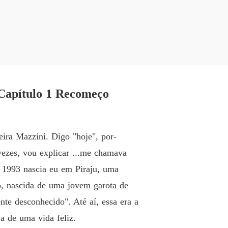
Minha v
Capítulo
Minha v
Capítul
Minha v
 Capítulo 1 Recomeço
Capítulo
Minha v
Capítul
ira Mazzini. Digo "hoje", por-
Minha v
ezes, vou explicar ...me chamava
Capítulo
e 1993 nascia eu em Piraju, uma
Minha v
to, nascida de uma jovem garota de
Capítulo
te desconhecido". Até aí, essa era a
Minha v
a de uma vida feliz.
Capítulo