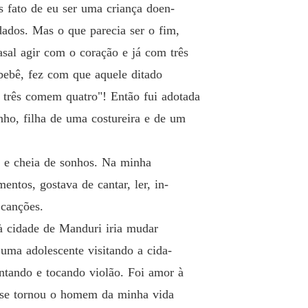
s fato de eu ser uma criança doen-
Minha v
dados. Mas o que parecia ser o fim,
Capítul
sal agir com o coração e já com três
Minha v
 bebê, fez com que aquele ditado
Capítul
 três comem quatro"! Então fui adotada
Minha v
enho, filha de uma costureira e de um
Capítul
 e cheia de sonhos. Na minha
Minha v
Capítulo
ntos, gostava de cantar, ler, in-
 canções.
Minha v
Capítul
à cidade de Manduri iria mudar
uma adolescente visitando a cida-
Minha v
Capítulo
ntando e tocando violão. Foi amor à
o se tornou o homem da minha vida
Minha v