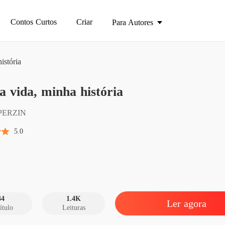
Contos Curtos
Criar
Para Autores
istória
Minha v
Minha vida, minha história
Capítul
Minha v
PERZIN
Capítul
5.0
Minha v
Capítul
Minha v
Capítulo
34
1.4K
Ler agora
ítulo
Leituras
Minha v
Capítulo