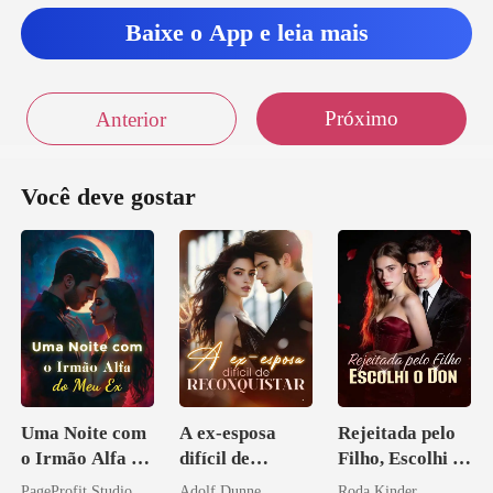
e eles gostariam q
Baixe o App e leia mais
Próximo
Anterior
Você deve gostar
Uma Noite com
A ex-esposa
Rejeitada pelo
o Irmão Alfa do
difícil de
Filho, Escolhi o
Meu Ex
reconquistar
Don
PageProfit Studio
Adolf Dunne
Roda Kinder