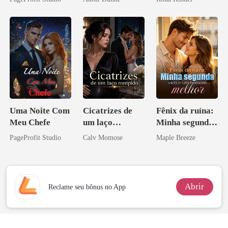
Uma Noite Com
Cicatrizes de
Fênix da ruína:
Meu Chefe
um laço
Minha segunda
rompido
vida e um
PageProfit Studio
Calv Momose
Maple Breeze
homem melhor
Abrir
Reclame seu bônus no App