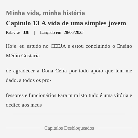
Minha vida, minha história
Capítulo 13 A vida de uma simples jovem
Palavras: 338
|
Lançado em: 28/06/2023
0
JA e estou concluindo
Loja
a por todo apoio que tem
Histórico
ara mim isto tudo é uma v
Sair
Baixar App
tiverem com certeza estã
Capítulos Desbloqueados