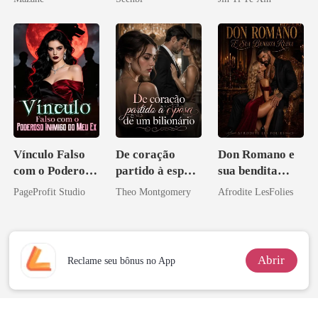
tornei
Vínculo Falso
De coração
Don Romano e
com o Poderoso
partido à esposa
sua bendita
Inimigo do Meu
de um bilionário
ruína
PageProfit Studio
Theo Montgomery
Afrodite LesFolies
Ex
Abrir
Reclame seu bônus no App