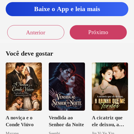
Baixe o App e leia mais
, engravidei do meu pri
Próximo
Anterior
ito anos.
Você deve gostar
A noviça e o
Vendida ao
A cicatriz que
Conde Viúvo
Senhor da Noite
ele deixou, a
rainha que me
Mazane
Seenbi
Jin Yi Ye Xin