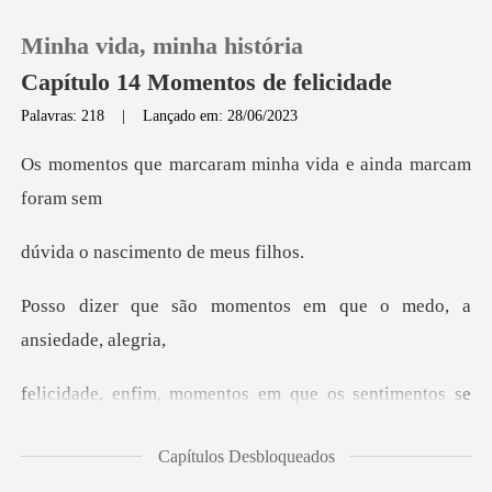
Minha vida, minha história
Capítulo 14 Momentos de felicidade
Palavras: 218
|
Lançado em: 28/06/2023
0
aram minha vida e ai
Loja
scimento de
Histórico
mentos em que o medo,
Sair
ntos em que os sentimen
Baixar App
Capítulos Desbloqueados
con