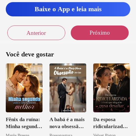
Baixe o App e leia mais
essalto a ida na
Próximo
Anterior
Você deve gostar
Fênix da ruína:
A babá é a mais
Da esposa
Minha segunda
nova obsessão
ridicularizada à
vida e um
do CEO
irmã que
Maple Breeze
Roseanautora
Velvet Piston