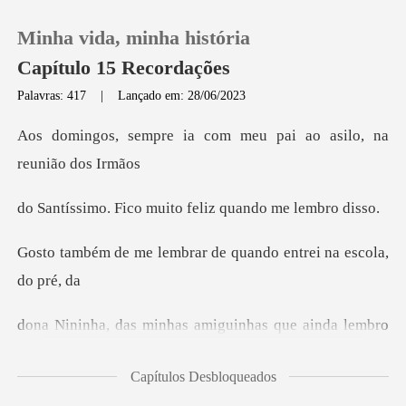
Minha vida, minha história
Capítulo 15 Recordações
Palavras: 417
|
Lançado em: 28/06/2023
0
a com meu pai ao asilo
Loja
o muito feliz quan
Histórico
brar de quando entrei
Sair
as amiguinhas que aind
Baixar App
Capítulos Desbloqueados
a Cláudia, Lú