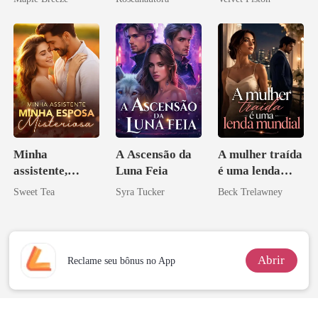
homem melhor
ninguém ousa
desafiar
Minha
A Ascensão da
A mulher traída
assistente,
Luna Feia
é uma lenda
minha esposa
mundial
Sweet Tea
Syra Tucker
Beck Trelawney
misteriosa
Abrir
Reclame seu bônus no App