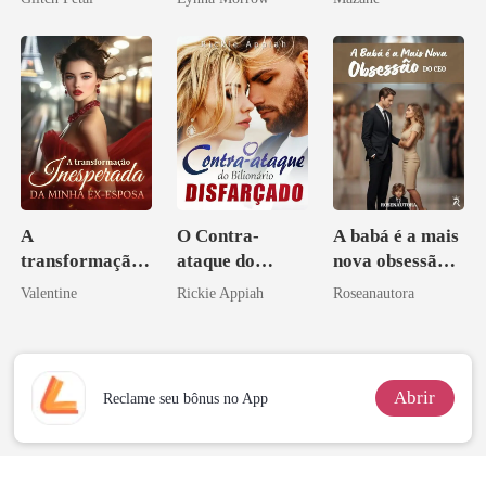
pai dele
A
O Contra-
A babá é a mais
transformação
ataque do
nova obsessão
inesperada da
Bilionário
do CEO
Valentine
Rickie Appiah
Roseanautora
minha ex-
Disfarçado
esposa
Abrir
Reclame seu bônus no App