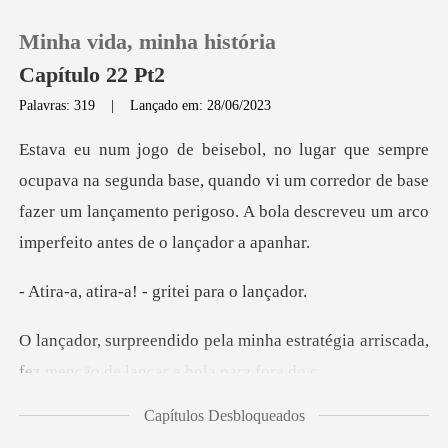
Minha vida, minha história
Capítulo 22 Pt2
Palavras: 319
|
Lançado em: 28/06/2023
0
nda base, quando vi um corredor de base
Loja
fazer um lançamento perigos
Histórico
a-a! - gritei p
Sair
ha estratégia arriscada,
fez menç
Baixar App
Capítulos Desbloqueados