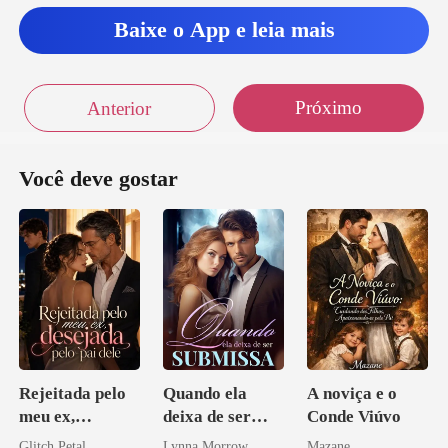
Baixe o App e leia mais
Próximo
Anterior
Você deve gostar
Rejeitada pelo
Quando ela
A noviça e o
meu ex,
deixa de ser
Conde Viúvo
desejada pelo
submissa
Glitch Petal
Lynna Morrow
Mazane