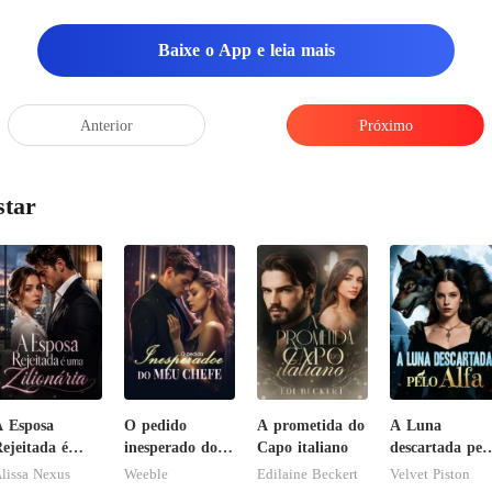
Baixe o App e leia mais
Anterior
Próximo
star
 Esposa
O pedido
A prometida do
A Luna
ejeitada é
inesperado do
Capo italiano
descartada pel
ma Zilionária
meu chefe
Alfa
lissa Nexus
Weeble
Edilaine Beckert
Velvet Piston