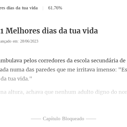
es dias da tua vida
|
61.76%
1 Melhores dias da tua vida
ançado em: 28/06/2023
de 
xada numa das paredes que m
o no
ir de casa sem esta "bengala" de
—— Capítulo Bloqueado ——