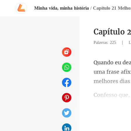
Minha vida, minha história
/
Capítulo 21 Melhor
Capítulo 2
|
Palavras: 225
L
uma frase afi
atreveria a sa