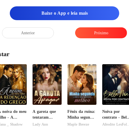
Baixe o App e leia mais
Anterior
Próximo
star
 noiva do meu
A garota que
Fênix da ruína:
Noiva por
ilho - A
tentaram
Minha segunda
contrato - Bell
edenção do
apagar
vida e um
Mia
ana _ Shadow
Lady Ann
Maple Breeze
Afrodite L
rego
homem melhor