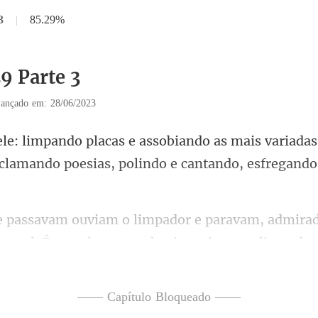
3
|
85.29%
9 Parte 3
ançado em: 28/06/2023
mais variadas
eclamando poesia
a azul. É que elas nunca haviam visto um
—— Capítulo Bloqueado ——