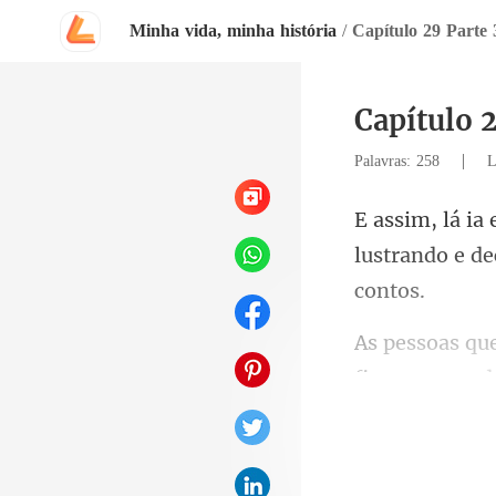
Minha vida, minha história
/
Capítulo 29 Parte 
Capítulo 2
|
Palavras: 258
L
lustrando e d
fixos na escad