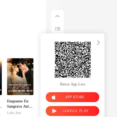
Baixar App Lera
APP STORE
Enquanto Eu
a
Sangrava Até a
GOOGLE PLAY
Morte, Ele
esFolies
Lady Ann
Acendia