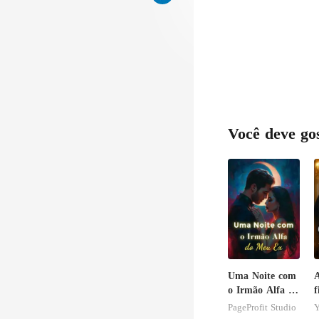
Você deve go
Uma Noite com
A
o Irmão Alfa do
f
Meu Ex
R
PageProfit Studio
Y
g