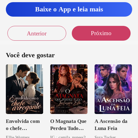
Baixe o App e leia mais
s como mari
Próximo
Anterior
depois
Você deve gostar
Envolvida com
O Magnata Que
A Ascensão da
o chefe
Perdeu Tudo
Luna Feia
arrogante
Inclusive Ela
Ellie Wynters
IG : camila_nuness2
Syra Tucker