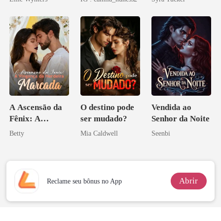
A Ascensão da
O destino pode
Vendida ao
Fênix: A
ser mudado?
Senhor da Noite
Vingança da
Betty
Mia Caldwell
Seenbi
Herdeira
Marcada
Abrir
Reclame seu bônus no App