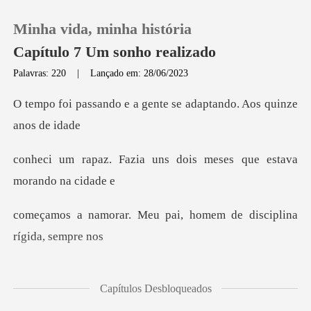
Minha vida, minha história
Capítulo 7 Um sonho realizado
Palavras: 220
|
Lançado em: 28/06/2023
0
a gente se adaptando. A
Loja
uns dois meses que est
Histórico
u pai, homem de discipl
Sair
Baixar App
is
Capítulos Desbloqueados
do casamento. Se acontec