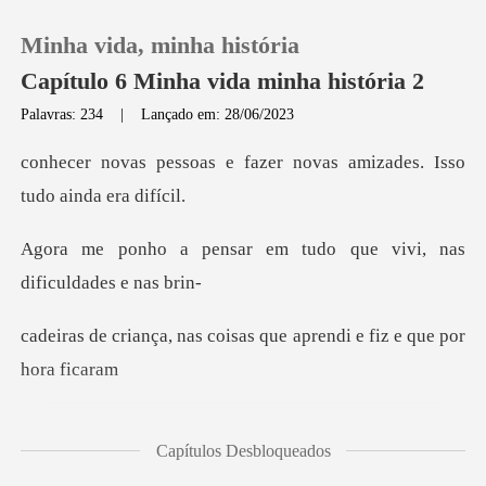
Minha vida, minha história
Capítulo 6 Minha vida minha história 2
Palavras: 234
|
Lançado em: 28/06/2023
0
fazer novas amizades. Iss
Loja
em tudo que vivi, nas
Histórico
coisas que aprendi e fi
Sair
Baixar App
só uma imensa saudade
Capítulos Desbloqueados