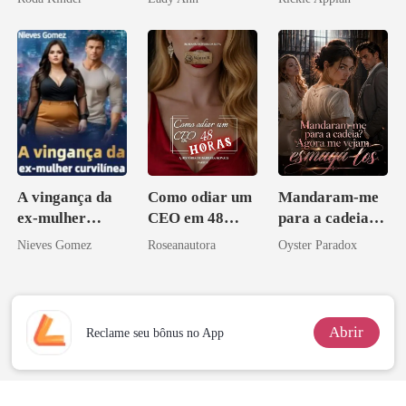
Acendia
Disfarçado
Lanternas Para
Ela
A vingança da
Como odiar um
Mandaram-me
ex-mulher
CEO em 48
para a cadeia?
curvilínea
horas
Agora me
Nieves Gomez
Roseanautora
Oyster Paradox
vejam esmagá-
los
Abrir
Reclame seu bônus no App