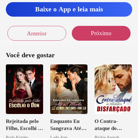
dade também dos amig
Baixe o App e leia mais
Próximo
Anterior
Você deve gostar
Rejeitada pelo
Enquanto Eu
O Contra-
Filho, Escolhi o
Sangrava Até a
ataque do
Don
Morte, Ele
Bilionário
Roda Kinder
Lady Ann
Rickie Appiah