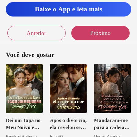
Baixe o App e leia mais
Próximo
Anterior
Você deve gostar
Dei um Tapa no
Após o divórcio,
Mandaram-me
Meu Noivo e
ela revelou ser
para a cadeia?
Casei com o
bilionária
Agora me
PageProfit Studio
Rabbit2
Oyster Paradox