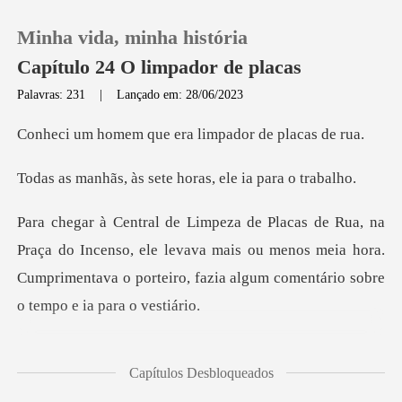
Minha vida, minha história
Capítulo 24 O limpador de placas
Palavras: 231
|
Lançado em: 28/06/2023
0
que era limpador
s sete horas, ele
Loja
Histórico
ncenso, ele levava mais ou menos meia hora.
Cumprimentava o port
Sair
Baixar App
acão azul, botas
Capítulos Desbloqueados