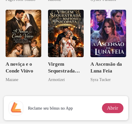
Bilionário
vejam esmagá-
Inimigo Dele
los
A noviça e o
Virgem
A Ascensão da
Conde Viúvo
Sequestrada
Luna Feia
pelo Mafioso
Mazane
Armotizei
Syra Tucker
Psicopata :
CONTRATO
DE SANGUE
Abrir
Reclame seu bônus no App