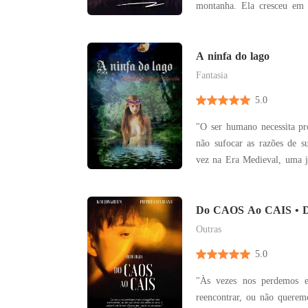
montanha. Ela cresceu em uma das matilhas mais
fortes de sua família, mas 
habilidades de lobo. Ela er
em sua matilha e, como 
A ninfa do lago
intimidada e ri
Fantasia
5.0
"O ser humano necessita pr
não sufocar as razões de sua exi
vez na Era Medieval, uma 
Isabel que foge do castelo 
um ritual de bruxaria.
escudeiro são convocados
Do CAOS Ao CAIS • D
UM
reino onde
Outras
5.0
"Às vezes nos perdemos 
reencontrar, ou não querem