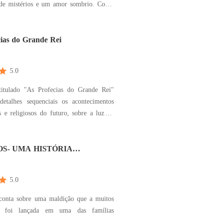
 de mistérios e um amor sombrio. Como
rá na nova vida...
cias do Grande Rei
5.0
titulado "As Profecias do Grande Rei"
detalhes sequenciais os acontecimentos
s e religiosos do futuro, sobre a luz da
e metafisica de profecias existente na
razendo interpretações livres dos mais
gmas religiosos existente na atualidade,
OS- UMA HISTÓRIA
A POR TODOS
5.0
 conta sobre uma maldição que a muitos
s foi lançada em uma das famílias