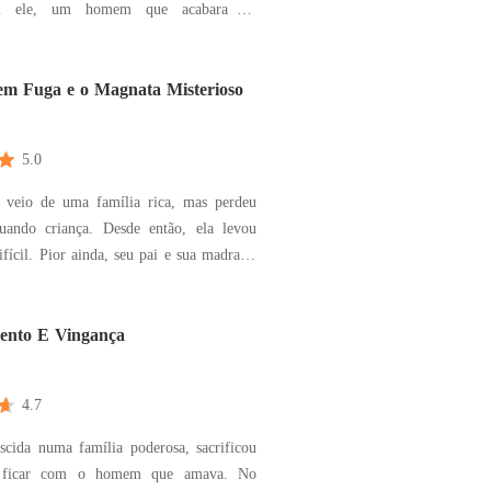
m ele, um homem que acabara de
epois de voltar para continuar sua vida
a o encontrou novamente e descobriu o
oso ele era. Eles vieram de dois mundos
em Fuga e o Magnata Misterioso
 m
5.0
 veio de uma família rica, mas perdeu
ando criança. Desde então, ela levou
fícil. Pior ainda, seu pai e sua madrasta
m a se casar com Tyson Shaw como
meia-irmã. Não querendo aceitar
, Celia fugiu no dia do casamento e teve
ento E Vingança
4.7
ascida numa família poderosa, sacrificou
 ficar com o homem que amava. No