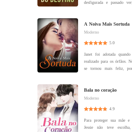
desfigurada e passado vergonhos
casamento, a família de
relações com ele, tornado-
toda a cidade. Enquanto todos esperavam para ver
A Noiva Mais Sortuda
a ruína dos dois, a
Moderno
5.0
Janet foi adotada quand
realizado para os órfãos. N
se tornou mais feliz, p
sempre a insultava e a 
criada velha que sempre
amava, infelizmente, ela ad
Bala no coração
outra escolha a nã
Moderno
4.9
Para proteger sua mãe e
Jessie não teve escolha