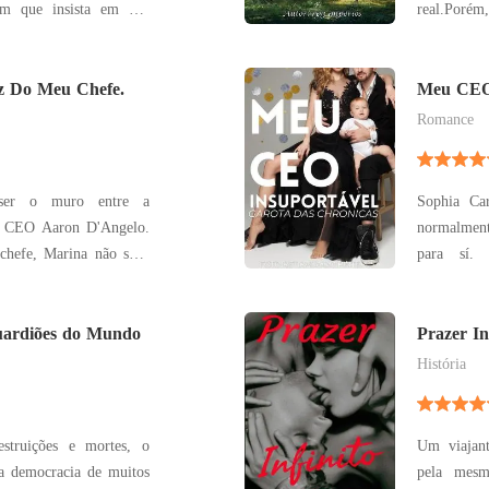
ém que insista em nos
real.Porém
por vir, e 
elo; no castelo, uma
levar amb
ruição; na família, um
z Do Meu Chefe.
também con
Meu CEO 
em ambos r
Romance
 ser o muro entre a
Sophia Car
 o CEO Aaron D'Angelo.
normalment
chefe, Marina não sabe
para sí
lugares podem forçá-los
Insupor
irrespons
o bebê, mas o quê mais
Guardiões do Mundo
praticamen
Prazer In
CEO dessa v
História
estruições e mortes, o
Um viajan
a democracia de muitos
pela mesm