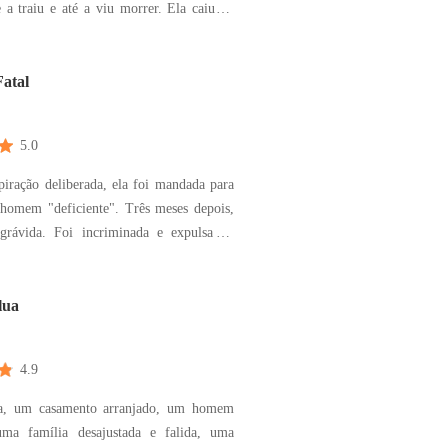
e a traiu e até a viu morrer. Ela caiu na
sem fim com o ódio intenso. Quando ela
lhos de novo, tinha voltado para dois
ás. Ela renasceu e obteve outra
atal
de d
5.0
iração deliberada, ela foi mandada para
homem "deficiente". Três meses depois,
 grávida. Foi incriminada e expulsa de
enfrentou a situação de desalojamento.
erdade e o segredo do seu corpo foram
ela saiu com um segreto e uma criança.
lua
4.9
a, um casamento arranjado, um homem
uma família desajustada e falida, uma