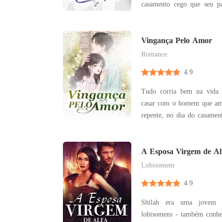
casamento cego que seu pa
ela. Mas pouco antes que 
problema, seu noivo a sequ
misterioso acidente que ela
Vingança Pelo Amor
No entanto, C
Romance
4.9
Tudo corria bem na vida
casar com o homem que am
repente, no dia do casame
do comportamento dele. Em
amorosamente, os olhos d
raiva. Ele aproveitou todas
A Esposa Virgem de Al
machucar. Ele
Lobisomem
4.9
Shilah era uma jovem 
lobisomens - também conhe