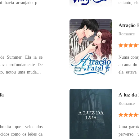
i havia arranjado para
entanto, el
ela pudesse resolver o
escuridão 
estrou por causa de um
abriu os o
 se envolveu no passado.
anos atr
Atração F
oportunida
Romance
 de Summer. Ela ia se
Numa consp
ava profundamente. De
a cama do 
nto, notou uma mudança
ela estava
 vez de olhar para ela
casa, ela 
ele estavam cheios de
Quando a v
 as oportunidades para a
fa
revelados, 
A luz da 
Romance
bonita que veio dos
Uma garot
cidos como os leões da
perverso, 