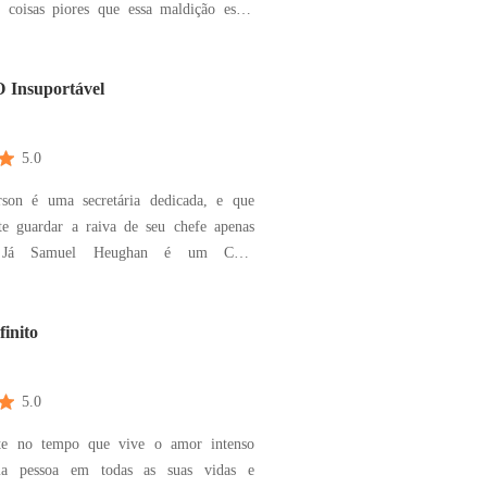
, coisas piores que essa maldição estão
segredos estão prestes a surgir, que pode
os os reinos a morte ou...a vitória,
ta sobre ataques estranhos ocorrendo
Insuportável
ei
5.0
son é uma secretária dedicada, e que
e guardar a raiva de seu chefe apenas
. Já Samuel Heughan é um CEO
tável e acaba Tam da sendo um
ável aos olhos de Sophia, quem é
te arrastada para seus problemas. O
finito
ez, joga sobre a secretária um
5.0
te no tempo que vive o amor intenso
a pessoa em todas as suas vidas e