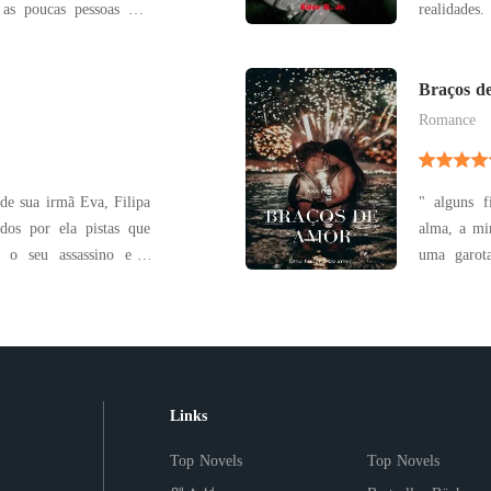
s as poucas pessoas que
realidade
só pensam em tomar o
acontecime
uma grande epidemia de
que conhece
 contagiosa que matou
reconhecen
Braços d
meados do 
Romance
de sua irmã Eva, Filipa
" alguns 
ados por ela pistas que
alma, a minha, m
r o seu assassino e o
uma garota
 arena de
medicina,
ntram para digladiar-se
Vivendo u
nde surgem amores,
suposto na
sua indepen
Links
Top Novels
Top Novels