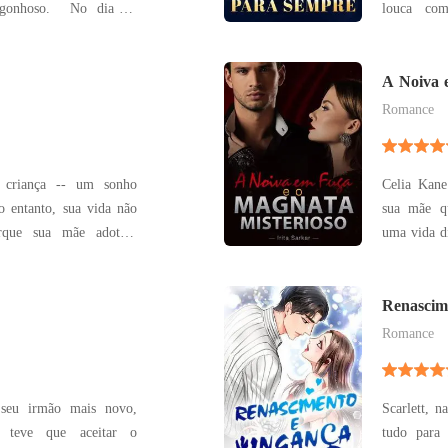
o. No dia do
louca co
 seu noivo até rompeu
conhecer. D
o motivo de chacota de
normal, el
quão poder
A Noiva 
diferentes,
Romance
o criança -- um sonho
Celia Kane
o entanto, sua vida não
sua mãe qu
orque sua mãe adotiva
uma vida di
intimidava. Havia uma
a forçara
 cuidava da Janet e a
substituta de sua 
oeceu e Janet não tinha
seu destino
Renascim
um caso
Romance
 seu irmão mais novo,
Scarlett, n
, teve que aceitar o
tudo para