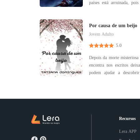
países está arruinada, poi
ainda restam no mundo 
poder para si. Depois que 
uma doença extremamente
Por causa de um beijo
muitos seres humano
Jovem Adulto
5.0
Depois da morte misteriosa 
encontra nos escritos deix
podem ajudar a descobri
motivo pelo qual foi assassinada. Em uma
competições, jovens se enco
pelo grande prêmio, o
amizades, tr
Recursos
Lera APP