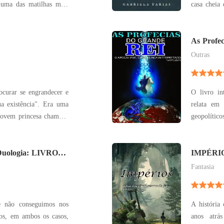
casa cheia
infelizmente, não tinha
Luna se sai
a o único lobo impotente
resultado, sempre foi
As Profe
Outras
ocurar se engrandecer e
O livro in
stência". Era uma
relata em 
jovem princesa chamada
geopolítico
por temer ser vítima de
maior font
 Um cavaleiro e seu
terra... t
 para encontrá-la, em
uologia: LIVRO
variados do
IMPÉRI
CONTAD
d
Fantasia
e não conseguimos nos
A história
os, em ambos os casos,
anos atrá