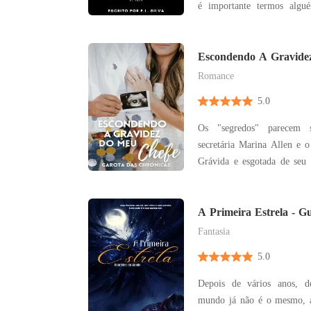
é importante termos algu
guiar." • E.L. SILVA SINOPSE: Próximo à uma
pequena cidade, um cast
família fadada à autodest
Escondendo A Gravide
jovem... ah!, este que
Romance
5.0
Os "segredos" parecem
secretária Marina Allen e
Grávida e esgotada de seu 
como agir, mas situações e 
a ficarem mais perto um do outro. Aaron a
princípio descobre sobre 
A Primeira Estrela - 
Marina não está diz
Fantasia
5.0
Depois de vários anos, d
mundo já não é o mesmo, 