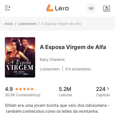
Início
/
Lobisomem
/
A Esposa Virgem de Alfa
0
Início
Loja
Gênero
A Esposa Virgem de Alfa
Moderno
Histórico
Baby Charlene.
Lobisomem
|
Lobisomem
Em andamento
Sair
Contos
Romance
Baixar App
4.9
5.2M
224
Bilionários
30.8K Comentário(s)
Leituras
Capítulo
Ranking
Shilah era uma jovem bonita que veio dos lobisomens -
 também conhecidos como os leões da montanha.
