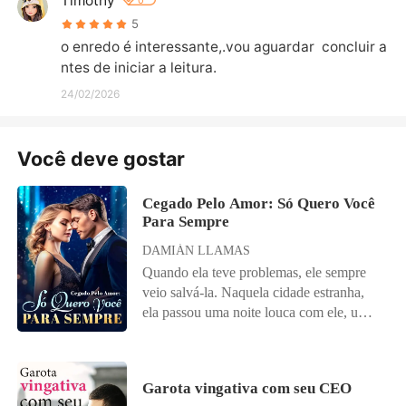
Timothy
0
5
o enredo é interessante,.vou aguardar  concluir a
ntes de iniciar a leitura.
24/02/2026
Você deve gostar
Cegado Pelo Amor: Só Quero Você
Para Sempre
DAMIÁN LLAMAS
Quando ela teve problemas, ele sempre
veio salvá-la. Naquela cidade estranha,
ela passou uma noite louca com ele, um
homem que acabara de conhecer. Depois
de voltar para continuar sua vida normal,
ela o encontrou novamente e descobriu o
Garota vingativa com seu CEO
quão poderoso ele era. Eles vieram de