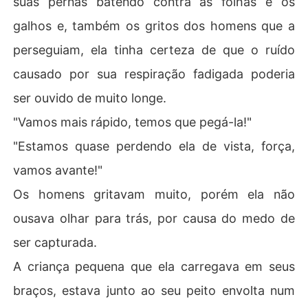
suas pernas batendo contra as folhas e os
m à luz mulheres - seria uma maldição da Deusa da Lu
galhos e, também os gritos dos homens que a
a?

perseguiam, ela tinha certeza de que o ruído
Ele é um rei marcado e implacável e Shilah sentiu que s
causado por sua respiração fadigada poderia
ua vida estaria condenada ao cair nos seus braços. Ela
 tem que lidar com o marido implacável e também com
ser ouvido de muito longe.
 as outras esposas dele. 

"Vamos mais rápido, temos que pegá-la!"
Ela é tratada como a mais inferior de todas... mas o que
"Estamos quase perdendo ela de vista, força,
 acontecerá quando Shilah acaba sendo algo mais...? Al
vamos avante!"
go que eles nunca esperaram?
Os homens gritavam muito, porém ela não
ousava olhar para trás, por causa do medo de
ser capturada.
A criança pequena que ela carregava em seus
braços, estava junto ao seu peito envolta num