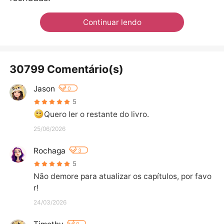
Continuar lendo
30799 Comentário(s)
Jason
0
5
Quero ler o restante do livro.
25/06/2026
Rochaga
3
5
Não demore para atualizar os capítulos, por favo
r!
24/03/2026