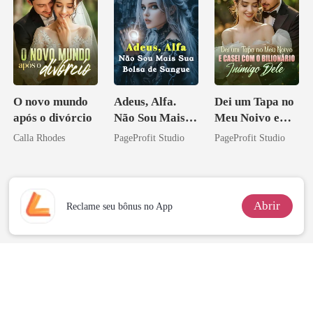
O novo mundo
Adeus, Alfa.
Dei um Tapa no
após o divórcio
Não Sou Mais
Meu Noivo e
Sua Bolsa de
Casei com o
Calla Rhodes
PageProfit Studio
PageProfit Studio
Sangue
Bilionário
Inimigo Dele
Abrir
Reclame seu bônus no App