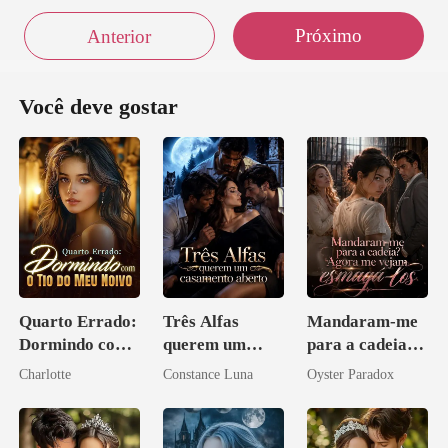
Próximo
Anterior
Você deve gostar
Quarto Errado:
Três Alfas
Mandaram-me
Dormindo com
querem um
para a cadeia?
o Tio do Meu
casamento
Agora me
Charlotte
Constance Luna
Oyster Paradox
Noivo
aberto
vejam esmagá-
los