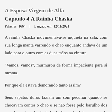
A Esposa Virgem de Alfa
Capítulo 4 A Rainha Chaska
Palavras: 1664
|
Lançado em: 12/11/2021
0
m
sua longa manta varrendo o chão enquanto andava d
Loja
urou de forma impaci
Histórico
Sair
tava demorando
Baixar App
hão e se não fosse pelo barulho dos