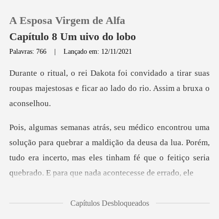
A Esposa Virgem de Alfa
Capítulo 8 Um uivo do lobo
Palavras: 766
|
Lançado em: 12/11/2021
0
do a tirar suas
roupas majestosas e ficar
Loja
Histórico
r a maldição da deusa da lua. Porém,
Sair
tudo era incerto, mas eles tinham fé
Baixar App
Capítulos Desbloqueados