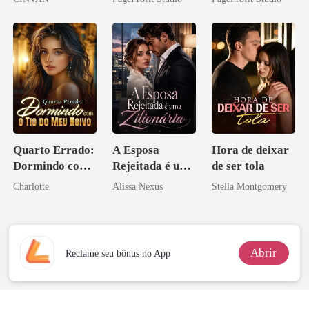
Bilionário
Contrato Real
Inimigo Dele
da Híbrida
Quarto Errado:
A Esposa
Hora de deixar
Dormindo com
Rejeitada é uma
de ser tola
o Tio do Meu
Zilionária
Charlotte
Alissa Nexus
Stella Montgomery
Noivo
Abrir
Reclame seu bônus no App