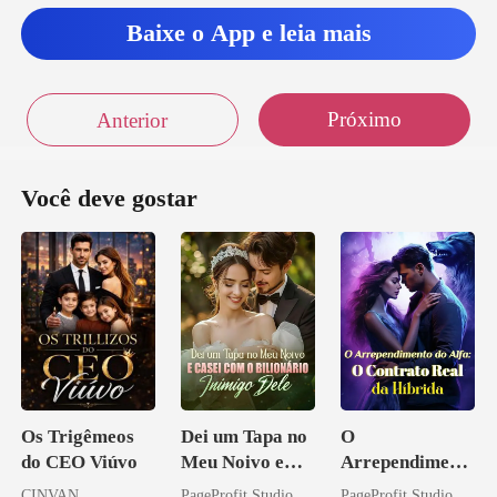
Baixe o App e leia mais
Próximo
Anterior
Você deve gostar
Os Trigêmeos
Dei um Tapa no
O
do CEO Viúvo
Meu Noivo e
Arrependiment
Casei com o
o do Alfa: O
CINVAN
PageProfit Studio
PageProfit Studio