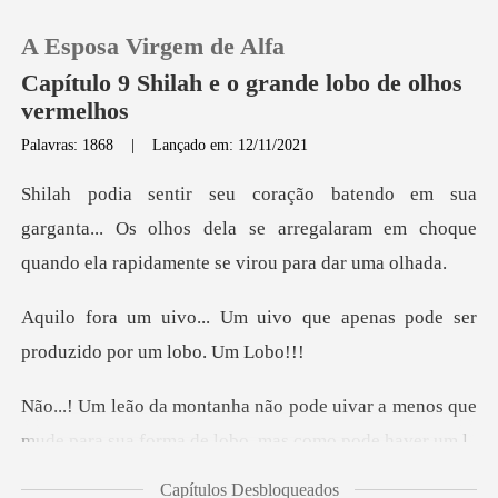
A Esposa Virgem de Alfa
Capítulo 9 Shilah e o grande lobo de olhos
vermelhos
Palavras: 1868
|
Lançado em: 12/11/2021
0
Loja
ganta... Os olhos dela se arregalaram em choque
qu
Histórico
vo que apenas pode ser
produ
Sair
uivar a menos que
Baixar App
mude para sua for
Capítulos Desbloqueados