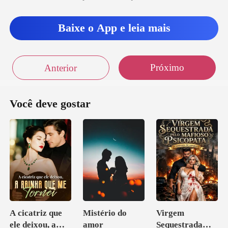
Baixe o App e leia mais
Próximo
Anterior
Você deve gostar
A cicatriz que
Mistério do
Virgem
ele deixou, a
amor
Sequestrada