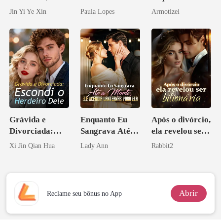
rainha que me
pelo Mafioso
Jin Yi Ye Xin
Paula Lopes
Armotizei
tornei
Psicopata :
CONTRATO
DE SANGUE
Grávida e
Enquanto Eu
Após o divórcio,
Divorciada:
Sangrava Até a
ela revelou ser
Escondi o
Morte, Ele
bilionária
Xi Jin Qian Hua
Lady Ann
Rabbit2
Herdeiro Dele
Acendia
Lanternas Para
Ela
Abrir
Reclame seu bônus no App