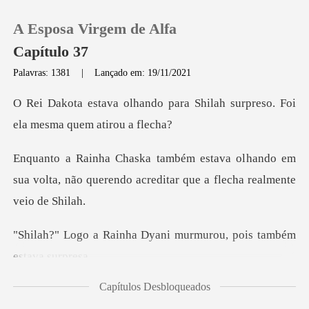
A Esposa Virgem de Alfa
Capítulo 37
Palavras: 1381
|
Lançado em: 19/11/2021
0
para Shilah surpreso. Foi
el
Loja
hando em
sua volta, não querendo acredita
Histórico
Sair
Dyani murmurou, pois t
Baixar App
Capítulos Desbloqueados
resentes, ninguém esp