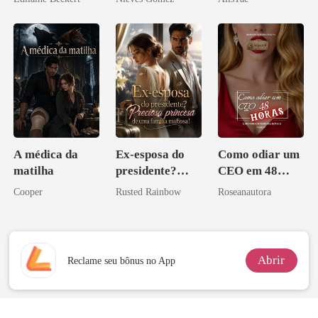
A médica da
Ex-esposa do
Como odiar um
matilha
presidente?
CEO em 48
Preciosa
horas
Cooper
Rusted Rainbow
Roseanautora
princesa de uma
família
mafiosa!
Abrir
Reclame seu bônus no App